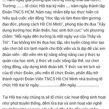
Trường ........ tổ chức Hội trại kỷ niện .... năm ngày thành lập
Đoàn TNCS HCM. Năm nay, nhằm tiếp tục thực hiện có
hiệu quả cuộc vận động "Học tập và làm theo tấm gương
đạo đức, phong cách Hồ Chí Minh", phong trào thi đua "Xây
dựng trường học thân thiện, học sinh tích cực" với phương
châm: "Mỗi ngày đến trường là một ngày vui của Thầy và
Trò". Tạo không khí thi đua học tập, rèn luyện cũng như tạo
sân chơi bổ ích lành mạnh cho Đội viên và là dip để các em
đoàn viên - đội viên rèn kỷ năng sống nâng cao ý thức tự
quản của học sinh, ý thức về cuộc sống tập thể, vui chơi
cộng đồng, xây dựng khối đoàn kết. Ý thức vai trò lịch sử
của tổ chức Đoàn, yêu mến tổ chức Đoàn, phấn đấu trở
thành người Đoàn Viên TNCS Hồ Chí Minh nhà trường tổ
chức Hội trại từ ngày......................đến ngày........................
Tại Hội trại này chúng ta sẽ tổ chức các hoạt động sinh hoạt
như phút truyền thống, đêm lửa trại và sinh hoạt văn nghệ