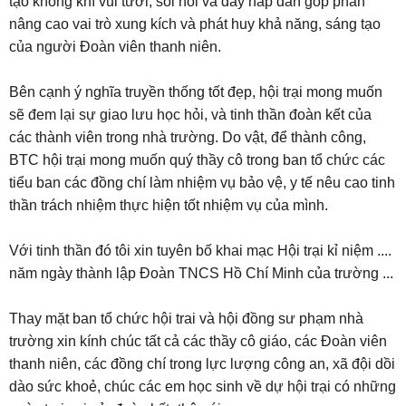
tạo không khí vui tươi, sôi nổi và đầy hấp dẫn góp phần
nâng cao vai trò xung kích và phát huy khả năng, sáng tạo
của người Đoàn viên thanh niên.
Bên cạnh ý nghĩa truyền thống tốt đẹp, hội trại mong muốn
sẽ đem lại sự giao lưu học hỏi, và tinh thần đoàn kết của
các thành viên trong nhà trường. Do vật, để thành công,
BTC hội trại mong muốn quý thầy cô trong ban tổ chức các
tiểu ban các đồng chí làm nhiệm vụ bảo vệ, y tế nêu cao tinh
thần trách nhiệm thực hiện tốt nhiệm vụ của mình.
Với tinh thần đó tôi xin tuyên bố khai mạc Hội trại kỉ niệm ....
năm ngày thành lập Đoàn TNCS Hồ Chí Minh của trường ...
Thay mặt ban tổ chức hội trai và hội đồng sư phạm nhà
trường xin kính chúc tất cả các thầy cô giáo, các Đoàn viên
thanh niên, các đồng chí trong lực lượng công an, xã đội dồi
dào sức khoẻ, chúc các em học sinh về dự hội trại có những