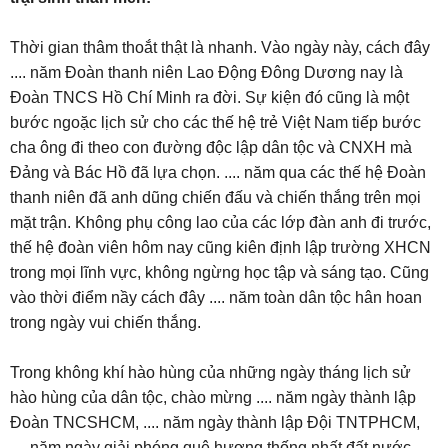
Thời gian thâm thoắt thật là nhanh. Vào ngày này, cách đây
.... năm Đoàn thanh niên Lao Động Đông Dương nay là
Đoàn TNCS Hồ Chí Minh ra đời. Sự kiện đó cũng là một
bước ngoặc lịch sử cho các thế hệ trẻ Việt Nam tiếp bước
cha ông đi theo con đường độc lập dân tộc và CNXH mà
Đảng và Bác Hồ đã lựa chọn. .... năm qua các thế hệ Đoàn
thanh niên đã anh dũng chiến đấu và chiến thắng trên mọi
mặt trận. Không phụ công lao của các lớp đàn anh đi trước,
thế hệ đoàn viên hôm nay cũng kiên định lập trường XHCN
trong mọi lĩnh vực, không ngừng học tập và sáng tạo. Cũng
vào thời điểm nầy cách đây .... năm toàn dân tộc hân hoan
trong ngày vui chiến thắng.
Trong không khí hào hùng của những ngày tháng lịch sử
hào hùng của dân tộc, chào mừng .... năm ngày thành lập
Đoàn TNCSHCM, .... năm ngày thành lập Đội TNTPHCM,
.... năm ngày giải phóng quê hương thống nhất đất nước,