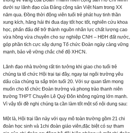
dưới sự lãnh đạo của Đảng cộng sản Việt Nam trong XX
năm qua. Đồng thời động viên tuổi trẻ phát huy tinh thần
xung kích, hăng hái thi đua dạy tốt học tốt, nghiên cứu khoa
học, phấn đấu để trở thành nguồn nhân lực chất lượng cao
vừa hồng vừa chuyên cho sự nghiệp CNH – HĐH đất nước,
góp phần tích cực xây dựng Tổ chức Đoàn ngày càng vững
mạnh, bảo vệ vững chắc chế độ XHCN.
Lãnh đạo nhà trường rất tin tưởng khi giao cho tuổi trẻ
chúng ta tổ chức Hội trại tại đây, ngay tại ngôi trường yêu
dấu của chúng ta sắp tròn tuổi 20. Với sự quan tâm mong
muốn cho tổ chức Đoàn trường và phong trào thanh niên
trường THPT Chuyên Lê Quý Đôn không ngừng lớn mạnh.
Vì vậy tôi đề nghị chúng ta cần làm tốt một số nội dung sau:
Một là, Hội trại lần này với quy mô toàn trường gồm 21 chi
đoàn học sinh và 1chi đoàn giáo viên,đặc biệt có sự tham