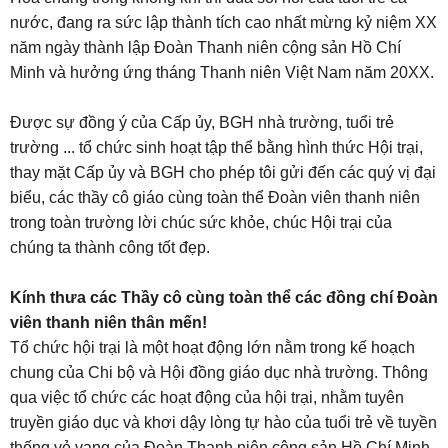
nước, đang ra sức lập thành tích cao nhất mừng kỷ niệm XX
năm ngày thành lập Đoàn Thanh niên cộng sản Hồ Chí
Minh và hưởng ứng tháng Thanh niên Việt Nam năm 20XX.
Được sự đồng ý của Cấp ủy, BGH nhà trường, tuổi trẻ
trường ... tổ chức sinh hoạt tập thể bằng hình thức Hội trại,
thay mặt Cấp ủy và BGH cho phép tôi gửi đến các quý vị đại
biểu, các thầy cô giáo cùng toàn thể Đoàn viên thanh niên
trong toàn trường lời chúc sức khỏe, chúc Hội trại của
chúng ta thành công tốt đẹp.
Kính thưa các Thầy cô cùng toàn thể các đồng chí Đoàn
viên thanh niên thân mến!
Tổ chức hội trại là một hoạt động lớn nằm trong kế hoạch
chung của Chi bộ và Hội đồng giáo dục nhà trường. Thông
qua việc tổ chức các hoạt động của hội trại, nhằm tuyên
truyền giáo dục và khơi dậy lòng tự hào của tuổi trẻ về tuyền
thống vẻ vang của Đoàn Thanh niên cộng sản Hồ Chí Minh