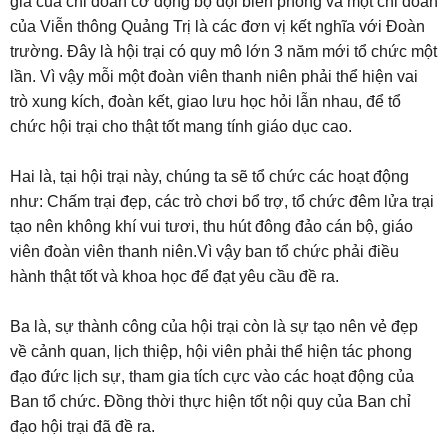
gia của chi đoàn cơ động bộ đội biên phòng và một chi đoàn
của Viễn thông Quảng Trị là các đơn vị kết nghĩa với Đoàn
trường. Đây là hội trại có quy mô lớn 3 năm mới tổ chức một
lần. Vì vậy mỗi một đoàn viên thanh niên phải thể hiện vai
trò xung kích, đoàn kết, giao lưu học hỏi lẫn nhau, để tổ
chức hội trại cho thật tốt mang tính giáo dục cao.
Hai là, tại hội trại này, chúng ta sẽ tổ chức các hoạt động
như: Chấm trại đẹp, các trò chơi bổ trợ, tổ chức đêm lửa trại
tạo nên không khí vui tươi, thu hút đông đảo cán bộ, giáo
viên đoàn viên thanh niên.Vì vậy ban tổ chức phải điều
hành thật tốt và khoa học để đạt yêu cầu đề ra.
Ba là, sự thành công của hội trại còn là sự tạo nên vẻ đẹp
về cảnh quan, lịch thiệp, hội viên phải thể hiện tác phong
đạo đức lịch sự, tham gia tích cực vào các hoạt động của
Ban tổ chức. Đồng thời thực hiện tốt nội quy của Ban chỉ
đạo hội trại đã đề ra.