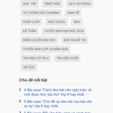
HỌC TẬP
TRIẾT HỌC
LỊCH SỬ ĐẢNG
TƯ TƯỞNG HỒ CHÍ MINH
KINH TẾ
PHÁP LUẬT
HỌC EXCEL
SEO
KẾ TOÁN
TUYỂN SINH ĐẠI HỌC 2018
ĐIỂM CHUẨN ĐẠI HỌC
ĐÁP ÁN ĐỀ THI
TUYỂN SINH LỚP 10 NĂM 2018
TRUYỆN CỔ TÍCH
TRUYỆN CƯỜI
TIN TỨC
Chủ đề nổi bật
1
6 Bài soạn "Cách làm bài văn nghị luận về
một đoạn thơ, bài thơ" lớp 9 hay nhất
2
6 Bài soạn "Chủ đề và dàn bài của bài văn
tự sự" lớp 6 hay nhất
3