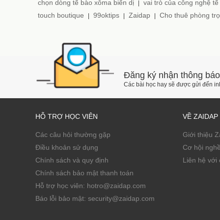
chọn dòng tế bào xôma biến dị
vai trò của công nghệ tế
|
touch boutique
99oktips
Zaidap
Cho thuê phòng trọ
|
|
|
Đăng ký nhận thông báo
Các bài học hay sẽ được gửi đến i
HỖ TRỢ HỌC VIÊN
VỀ ZAIDAP
Các câu hỏi thường gặp
Giới thiệu 
Điều khoản sử dụng
Cơ hội ngh
Chính sách và quy định
Liên hệ với 
Chính sách bảo mật thanh toán
Hỗ trợ học viên: hotro@zaidap.com
Báo lỗi bảo mật: security@zaidap.com