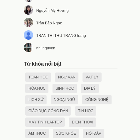
Nguyễn Mỹ Hương
Trần Bảo Ngọc
TRAN THI THU TRANG trang
nhi nguyen
Từ khóa nổi bật
TOÁN HỌC
NGỮ VĂN
VẬT LÝ
HÓA HỌC
SINH HỌC
ĐỊA LÝ
LỊCH SỬ
NGOẠI NGỮ
CÔNG NGHỆ
GIÁO DỤC CÔNG DÂN
TIN HỌC
MÁY TÍNH LAPTOP
ĐIỆN THOẠI
ẨM THỰC
SỨC KHỎE
HỎI ĐÁP