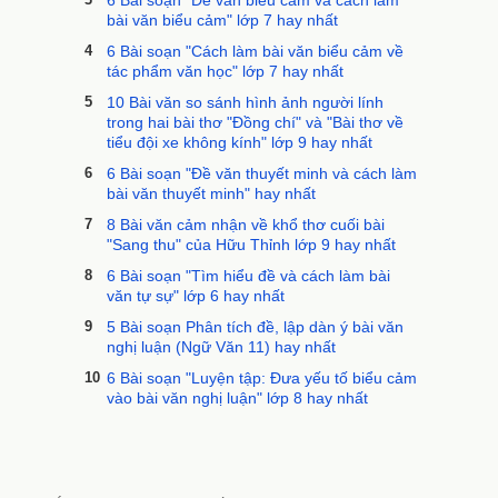
6 Bài soạn "Đề văn biểu cảm và cách làm
bài văn biểu cảm" lớp 7 hay nhất
4
6 Bài soạn "Cách làm bài văn biểu cảm về
tác phẩm văn học" lớp 7 hay nhất
5
10 Bài văn so sánh hình ảnh người lính
trong hai bài thơ "Đồng chí" và "Bài thơ về
tiểu đội xe không kính" lớp 9 hay nhất
6
6 Bài soạn "Đề văn thuyết minh và cách làm
bài văn thuyết minh" hay nhất
7
8 Bài văn cảm nhận về khổ thơ cuối bài
"Sang thu" của Hữu Thỉnh lớp 9 hay nhất
8
6 Bài soạn "Tìm hiểu đề và cách làm bài
văn tự sự" lớp 6 hay nhất
9
5 Bài soạn Phân tích đề, lập dàn ý bài văn
nghị luận (Ngữ Văn 11) hay nhất
10
6 Bài soạn "Luyện tập: Đưa yếu tố biểu cảm
vào bài văn nghị luận" lớp 8 hay nhất