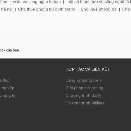
 bào
vi du ve cong nghe te bao
một số thành tựu về công nghệ tế
|
|
 hà nội
Cho thuê phòng trọ bình thạnh
Cho thuê phòng trọ
Cho 
|
|
|
nbox của bạn
HỢP TÁC VÀ LIÊN KẾT
Zaidap
Đăng ký giảng viên
ề nghiệp
Giải pháp e-learning
chúng tôi
Chương trình đại lý
Chương trình Affiliate