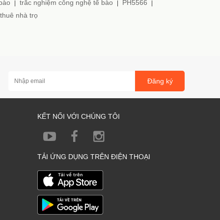
 bào
trắc nghiệm công nghệ tế bào
PH5566
|
|
|
thuê nhà trọ
Đăng ký
KẾT NỐI VỚI CHÚNG TÔI
TẢI ỨNG DỤNG TRÊN ĐIỆN THOẠI