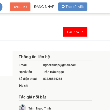
ĐĂNG NHẬP
Tạo bài viết
ĐĂNG KÝ
FOLLOW 15
Thông tin liên hệ
Email:
ngoczaidap@gmail.com
Họ và tên
Trần Bảo Ngọc
Số điện thoại
81328584268
Địa chỉ
Tác giả nổi bật
Trịnh Ngọc Trinh