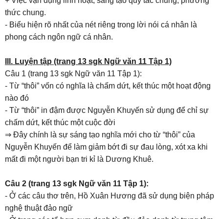
+ Việc vận dụng linh hoạt, sáng tạo quy tắc chung, phương
thức chung.
- Biểu hiện rõ nhất của nét riêng trong lời nói cá nhân là
phong cách ngôn ngữ cá nhân.
III. Luyện tập (trang 13 sgk Ngữ văn 11 Tập 1)
Câu 1 (trang 13 sgk Ngữ văn 11 Tập 1):
- Từ “thôi” vốn có nghĩa là chấm dứt, kết thúc một hoạt động
nào đó
- Từ “thôi” in đậm được Nguyễn Khuyến sử dụng để chỉ sự
chấm dứt, kết thúc một cuộc đời
⇒ Đây chính là sự sáng tạo nghĩa mới cho từ “thôi” của
Nguyễn Khuyến để làm giảm bớt đi sự đau lòng, xót xa khi
mất đi một người bạn tri kỉ là Dương Khuê.
Câu 2 (trang 13 sgk Ngữ văn 11 Tập 1):
- Ở các câu thơ trên, Hồ Xuân Hương đã sử dụng biện pháp
nghệ thuật đảo ngữ