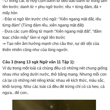
- Ở trong các tổ hợp cụm danh từ đều đảo danh từ trung tâm
lên trước: danh từ + phụ ngữ trước: rêu + từng đám, đá +
mấy hòn
- Đảo vị ngữ lên trước chủ ngữ: “Xiên ngang mặt đắt, rêu
từng đám” (Từng đám rêu, xiên ngang mặt đất)
- Đưa các cụm động từ mạnh “Xiên ngang mặt đất”, “đâm
toạc chân mây” làm vị ngữ lên trước
⇒ Tạo nên âm hưởng mạnh cho câu thơ, sự dữ dội của
thiên nhiên cũng như của lòng người.
Câu 3 (trang 13 sgk Ngữ văn 11 Tập 1):
Ví dụ trong một loài cá chúng đều có những nét chung giống
nhau như sống dưới nước, thở bằng mang. Nhưng mỗi con
cá lại có những nét riêng khác nhau về kích thức, màu sắc,
khối lượng. Như các loài cá đều đẻ trứng chỉ có cá heo, cá
ngựa.. đẻ con..