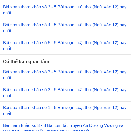
Bài soạn tham khảo số 3 - 5 Bài soạn Luật thơ (Ngữ Văn 12) hay
nhất
Bài soạn tham khảo số 4 - 5 Bài soạn Luật thơ (Ngữ Văn 12) hay
nhất
Bài soạn tham khảo số 5 - 5 Bài soạn Luật thơ (Ngữ Văn 12) hay
nhất
Có thể bạn quan tâm
Bài soạn tham khảo số 3 - 5 Bài soạn Luật thơ (Ngữ Văn 12) hay
nhất
Bài soạn tham khảo số 2 - 5 Bài soạn Luật thơ (Ngữ Văn 12) hay
nhất
Bài soạn tham khảo số 1 - 5 Bài soạn Luật thơ (Ngữ Văn 12) hay
nhất
Bài tham khảo số 8 - 8 Bài tóm tắt Truyện An Dương Vương và