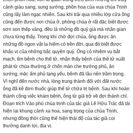
cảnh giàu sang, sung sướng, phồn hoa của vua chúa Trịnh
cũng lấy làm ngạc nhiên. Sau khi trải qua nhiều lớp cửa ông
cũng đến được nơi chúa ở, phòng chúa ở rất đặc biệt được
sơn son thếp vàng, đều là những đồ quý giá mà nhân gian
chưa từng thấy. Trong khi chờ đợi chúa, ông được ăn
những đồ ngon vật lạ hiếm có trên đời, qua đó biết được
khẩu vị của những bậc quyền quý. Ông có nhiệm vụ bắt
mạch, tìm bệnh cho thế tử, nhận thấy bệnh của thế tử xuất
phát từ chúa thường ở chốn màn che trướng phủ, ăn
sướng, mặc ấm phủ tạng yếu, bệnh đã lâu nên trầm trọng.
Vì nghĩ đến nước nhà, lòng trung thành đối với đất nước
ông đã kê đơn thuốc giúp thế tử chữa trị bệnh. Sau khi hoàn
thành công việc khám bệnh, ông từ giã trở về đợi thánh chỉ.
Đoạn trích Vào phủ chúa trịnh của tác giả Lê Hữu Trác đã tái
hiện lại khung cảnh xa hoa, sang trọng của chúa Trịnh,
nhưng đồng thời cũng thể hiện thái độ của tác giả coi
thường danh lợi, địa vị.