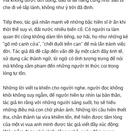
mà không được đời dùng, dấu đi tài năng cũng như sao bị
che đi vẻ lấp lánh, không như ý trời đã định.
Tiếp theo, tác giả nhấn mạnh về những bậc hiền sĩ ở ẩn khi
thời thế suy vi, đất nước nhiều biến cố. Có người ra làm
quan thì cũng không dám lên tiếng, sợ hãi, họ như những kẻ
"gõ mõ canh cửa", "chết đuối trên cạn" để mà lẩn tránh việc
đời. Tác giả đã đề cập đến vấn đề ấy một cách đầy tinh tế,
sử dụng các thành ngữ, từ ngữ có tính tượng trưng để nói
mà không xâm phạm đến những người tri thức coi trọng
lòng tự tôn.
Những lời viết ra khiến cho người nghe, người đọc không
khỏi không suy ngẫm, để người hiền tự nhìn lại bản thân,
tác giả tin rằng với những người sáng suốt, họ sẽ hiểu
những điều mà con chữ phản ánh. Những lời cầu hiền thiết
tha, chân thành lại vừa khiêm tốn, thể hiện được tấm lòng
của một vị vua anh minh được tác giả viết đầy xúc động: