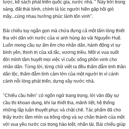
lược, kế sách phát triển quốc gia, nước nhà. " Này trời trong
sáng, đất thái bình, chính là lúc người hiền gặp hội gió
mây...cùng nhau hưởng phúc lành tôn vinh".
Bài chiếu tuy ngắn gọn mà chứa đựng cả một tấm lòng thiết
tha với dân với nước của vị anh hùng áo vải Nguyễn Huệ.
Luôn mong cầu sự ấm êm cho nhân dân, hành động vì sự
bình yên, thịnh trị của xã tắc, vương triều. Một vị vua suốt
đời mình tâm huyết mọi việc vì cuộc sống phồn vinh cho
nhân dân. Từng lời, từng chữ viết ra đều thấm đẫm tinh thần
dân tộc, thấm đẫm tình cảm lớn của một người trị vì cánh
cánh nỗi lòng phát triển, dựng xây nước nhà.
"Chiếu cầu hiền" có ngôn ngữ trang trọng, lời văn đầy sự
cầu thị khoan dung, khi lại thiết tha, mãnh liệt, hệ thống
những lập luận thuyết phục và chặt chẽ. Tác phẩm đã cho
thấy trước tầm nhìn xa trông rộng và sự chân thành của một
với vua yêu nước coi trọng hào kiệt, nhân tài. Bài chiếu giúp