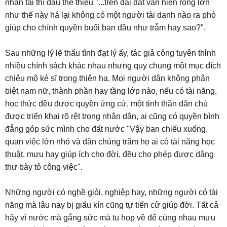
nhân tài thì đâu thể thiếu "...trên dải đất văn hiến rộng lớn
như thế này há lại không có một người tài danh nào ra phò
giúp cho chính quyền buổi ban đầu như trẫm hay sao?".
Sau những lý lẽ thấu tình đạt lý ấy, tác giả công tuyên thỉnh
nhiều chính sách khác nhau nhưng quy chung một mục đích
chiêu mộ kẻ sĩ trong thiên hạ. Mọi người dân không phân
biệt nam nữ, thành phần hay tầng lớp nào, nếu có tài năng,
học thức đều được quyền ứng cử, một tinh thần dân chủ
được triển khai rõ rệt trong nhân dân, ai cũng có quyền bình
đẳng góp sức mình cho đất nước "Vậy ban chiếu xuống,
quan việc lớn nhỏ và dân chúng trăm họ ai có tài năng học
thuật, mưu hay giúp ích cho đời, đều cho phép được dâng
thư bày tỏ công việc".
Những người có nghề giỏi, nghiệp hay, những người có tài
năng mà lâu nay bị giấu kín cũng tự tiến cử giúp đời. Tất cả
hãy vì nước mà gắng sức mà tụ họp về để cùng nhau mưu