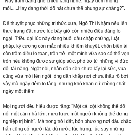
"Này trẫm đang ghé chiếu lắng nghệ, ngày đêm mong
mỏi......Hay đang thời đổ nát chưa thể phụng sự chăng?".
Để thuyết phục những tri thức xưa, Ngô Thì Nhậm nêu lên
thực trạng đất nước lúc bấy giờ còn nhiều điều đáng lo
ngại. Triều đại lúc này đang buổi đầu chập chững, luật
pháp, kỷ cương còn mắc nhiều khiếm khuyết, chốn biên ải
còn trăm điều lo toan, trăn trở, một mình vừa sao có thể vẹn
tròn nếu không được sự giúp sức, phò trợ từ những vị đức
độ, tài năng. Ngặt nỗi, nhân dân còn chưa lấy lại sức, vua
cũng vừa mới lên ngôi lòng dân khắp nơi chưa thấu rõ bởi
vậy mà ngày đêm lo lắng, những khó khăn cứ chồng chất
ngày một thêm.
Mọi người đều hiểu được rằng: "Một cái cột không thể đỡ
nổi một căn nhà lớn, mưu lược một người không thể dựng
nghiệp trị bình". Mà trong trời đất, bốn phương nơi đâu chắc
hẳn cũng có người tài, dù nước lúc hưng, lúc suy những