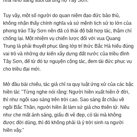
nhà Nho sáng suốt đã ủng hộ Tây Sơn.
Tuy vậy, một số người do quan niệm đạo đức bảo thủ,
không nhận thấy chính nghĩa và sứ mệnh lịch sử to lớn của
phong trào Tây Sơn nên đã có thái độ bất hợp tác, thậm chí
chống lại. Một nhiệm vụ chiến lược đối với vua Quang
Trung là phải thuyết phục tầng lớp trí thức Bắc Hà hiểu đúng
vai trò và những dự kiến xây dựng đất nước của triều đình
Tây Sơn, để từ đó tự nguyện cộng tác, đem tài đức phục vụ
cho triều đại mới.
Mở đầu bài chiếu, tác giả chỉ ra quy luật ứng xử của các bậc
hiền tài: "Từng nghe nói rằng: Người hiền xuất hiện ở đời,
thì như ngôi sao sáng trên trời cao. Sao sáng ắt chầu về
ngôi Bắc Thần, người hiền ắt làm sứ giả cho thiên tử. Nếu
như che mất ánh sáng, giấu đi vẻ đẹp, có tài mà không
được đời dùng, thì đó không phải là ý trời sinh ra người
hiền vậy."