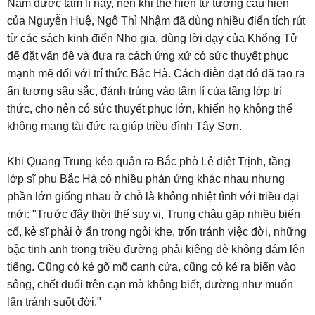
Nắm được tâm lí này, nên khi thể hiện tư tưởng cầu hiền
của Nguyễn Huệ, Ngô Thì Nhậm đã dùng nhiều điển tích rút
từ các sách kinh điển Nho gia, dùng lời dạy của Khổng Tử
để đặt vấn đề và đưa ra cách ứng xử có sức thuyết phục
mạnh mẽ đối với trí thức Bắc Hà. Cách diễn đạt đó đã tạo ra
ấn tượng sâu sắc, đánh trúng vào tâm lí của tầng lớp trí
thức, cho nên có sức thuyết phục lớn, khiến họ không thể
không mang tài đức ra giúp triều đình Tây Sơn.
Khi Quang Trung kéo quân ra Bắc phò Lê diệt Trịnh, tầng
lớp sĩ phu Bắc Hà có nhiều phản ứng khác nhau nhưng
phần lớn giống nhau ở chỗ là không nhiệt tình với triều đại
mới: "Trước đây thời thế suy vi, Trung châu gặp nhiều biến
cố, kẻ sĩ phải ở ẩn trong ngòi khe, trốn tránh việc đời, những
bậc tinh anh trong triều đường phải kiêng dè không dám lên
tiếng. Cũng có kẻ gõ mõ canh cửa, cũng có kẻ ra biển vào
sông, chết đuối trên cạn mà không biết, dường như muốn
lẩn tránh suốt đời."