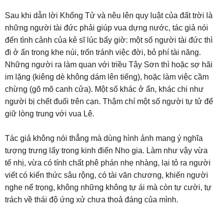
Sau khi dẫn lời Khổng Tử và nêu lên quy luật của đất trời là
những người tài đức phải giúp vua dựng nước, tác giả nói
đến tình cảnh của kẻ sĩ lúc bấy giờ: một số người tài đức thì
đi ở ẩn trong khe núi, trốn tránh việc đời, bỏ phí tài năng.
Những người ra làm quan với triều Tây Sơn thì hoặc sợ hãi
im lặng (kiêng dè không dám lên tiếng), hoặc làm việc cầm
chừng (gõ mõ canh cửa). Một số khác ở ẩn, khác chi như
người bị chết đuối trên cạn. Thậm chí một số người tự tử để
giữ lòng trung với vua Lê.
Tác giả không nói thẳng mà dùng hình ảnh mang ý nghĩa
tượng trưng lấy trong kinh điển Nho gia. Làm như vậy vừa
tế nhị, vừa có tính chất phê phán nhẹ nhàng, lại tỏ ra người
viết có kiến thức sâu rộng, có tài văn chương, khiến người
nghe nể trọng, không những không tự ái mà còn tự cười, tự
trách về thái độ ứng xử chưa thoả đáng của mình.