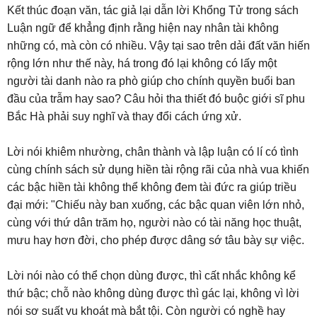
Kết thúc đoạn văn, tác giả lại dẫn lời Khổng Tử trong sách
Luận ngữ để khẳng định rằng hiện nay nhân tài không
những có, mà còn có nhiều. Vậy tại sao trên dải đất văn hiến
rộng lớn như thế này, há trong đó lại không có lấy một
người tài danh nào ra phò giúp cho chính quyền buổi ban
đầu của trẫm hay sao? Câu hỏi tha thiết đó buộc giới sĩ phu
Bắc Hà phải suy nghĩ và thay đổi cách ứng xử.
Lời nói khiêm nhường, chân thành và lập luận có lí có tình
cùng chính sách sử dụng hiền tài rộng rãi của nhà vua khiến
các bậc hiền tài không thể không đem tài đức ra giúp triều
đại mới: "Chiếu này ban xuống, các bậc quan viên lớn nhỏ,
cùng với thứ dân trăm họ, người nào có tài năng học thuật,
mưu hay hơn đời, cho phép được dâng sớ tâu bày sự việc.
Lời nói nào có thể chọn dùng được, thì cất nhắc không kể
thứ bậc; chỗ nào không dùng được thì gác lại, không vì lời
nói sơ suất vu khoát mà bắt tội. Còn người có nghề hay