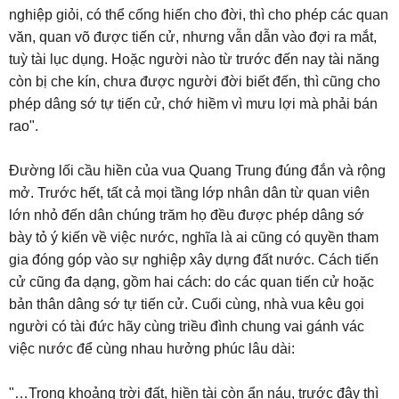
nghiệp giỏi, có thể cống hiến cho đời, thì cho phép các quan
văn, quan võ được tiến cử, nhưng vẫn dẫn vào đợi ra mắt,
tuỳ tài lục dụng. Hoặc người nào từ trước đến nay tài năng
còn bị che kín, chưa được người đời biết đến, thì cũng cho
phép dâng sớ tự tiến cử, chớ hiềm vì mưu lợi mà phải bán
rao".
Đường lối cầu hiền của vua Quang Trung đúng đắn và rộng
mở. Trước hết, tất cả mọi tầng lớp nhân dân từ quan viên
lớn nhỏ đến dân chúng trăm họ đều được phép dâng sớ
bày tỏ ý kiến về việc nước, nghĩa là ai cũng có quyền tham
gia đóng góp vào sự nghiệp xây dựng đất nước. Cách tiến
cử cũng đa dạng, gồm hai cách: do các quan tiến cử hoặc
bản thân dâng sớ tự tiến cử. Cuối cùng, nhà vua kêu gọi
người có tài đức hãy cùng triều đình chung vai gánh vác
việc nước để cùng nhau hưởng phúc lâu dài:
"…Trong khoảng trời đất, hiền tài còn ẩn náu, trước đây thì