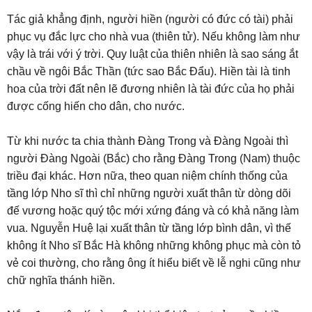
Tác giả khẳng định, người hiền (người có đức có tài) phải
phục vụ đắc lực cho nhà vua (thiên tử). Nếu không làm như
vậy là trái với ý trời. Quy luật của thiên nhiên là sao sáng ắt
chầu về ngôi Bắc Thần (tức sao Bắc Đẩu). Hiền tài là tinh
hoa của trời đất nên lẽ đương nhiên là tài đức của họ phải
được cống hiến cho dân, cho nước.
Từ khi nước ta chia thành Đàng Trong và Đàng Ngoài thì
người Đàng Ngoài (Bắc) cho rằng Đàng Trong (Nam) thuộc
triều đại khác. Hơn nữa, theo quan niệm chính thống của
tầng lớp Nho sĩ thì chỉ những người xuất thân từ dòng dõi
đế vương hoặc quý tộc mới xứng đáng và có khả năng làm
vua. Nguyễn Huệ lại xuất thân từ tầng lớp bình dân, vì thế
không ít Nho sĩ Bắc Hà không những không phục mà còn tỏ
vẻ coi thường, cho rằng ông ít hiểu biết về lễ nghi cũng như
chữ nghĩa thánh hiền.