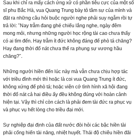
Sau khi chỉ ra mấy cách ứng xử có phần tiêu cực của một số
sĩ phu Bắc Hà, vua Quang Trung bày tỏ tâm sự của mình và
đặt ra những câu hỏi buộc người nghe phải suy ngẫm rồi tự
trả lời: "Nay trẫm đang ghé chiếu lắng nghe, ngày đêm
mong mỏi, nhưng những người học rộng tài cao chưa thấy
có ai tìm đến. Hay trẫm ít đức không đáng để phò tá chăng?
Hay đang thời đổ nát chưa thể ra phụng sự vương hầu
chăng?".
Những người hiền đến lúc này mà vẫn chưa chịu hợp tác
với triều đình mới thì hoặc là coi vua Quang Trung ít đức,
không xứng để phò tá; hoặc viện cớ tình hình xã hội đang
thời đổ nát cả hai điều ấy đều không đúng với hoàn cảnh
hiện tại. Vậy thì chỉ còn cách là phải đem tài đức ra phục vụ
và phục vụ hết lòng cho triều đại mới.
Sự nghiệp đại định của đất nước đòi hỏi các bậc hiền tài
phải cống hiến tài năng, nhiệt huyết. Thái độ chiêu hiền đãi