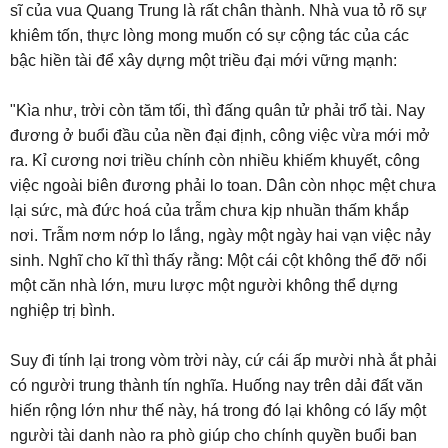
sĩ của vua Quang Trung là rất chân thành. Nhà vua tỏ rõ sự
khiêm tốn, thực lòng mong muốn có sự cộng tác của các
bậc hiền tài để xây dựng một triều đại mới vững mạnh:
"Kìa như, trời còn tăm tối, thì đấng quân tử phải trổ tài. Nay
đương ở buổi đầu của nền đại định, công việc vừa mới mở
ra. Kỉ cương nơi triều chính còn nhiều khiếm khuyết, công
việc ngoài biên đương phải lo toan. Dân còn nhọc mệt chưa
lại sức, mà đức hoá của trẫm chưa kịp nhuần thấm khắp
nơi. Trẫm nơm nớp lo lắng, ngày một ngày hai vạn việc nảy
sinh. Nghĩ cho kĩ thì thấy rằng: Một cái cột không thể đỡ nổi
một căn nhà lớn, mưu lược một người không thể dựng
nghiệp trị bình.
Suy đi tính lại trong vòm trời này, cứ cái ấp mười nhà ắt phải
có người trung thành tín nghĩa. Huống nay trên dải đất văn
hiến rộng lớn như thế này, há trong đó lại không có lấy một
người tài danh nào ra phò giúp cho chính quyền buổi ban