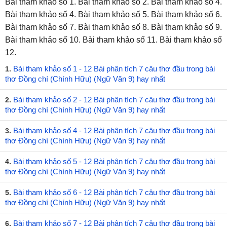
Bài tham khảo số 1. Bài tham khảo số 2. Bài tham khảo số 4.
Bài tham khảo số 4. Bài tham khảo số 5. Bài tham khảo số 6.
Bài tham khảo số 7. Bài tham khảo số 8. Bài tham khảo số 9.
Bài tham khảo số 10. Bài tham khảo số 11. Bài tham khảo số
12.
Bài tham khảo số 1 - 12 Bài phân tích 7 câu thơ đầu trong bài
1.
thơ Đồng chí (Chính Hữu) (Ngữ Văn 9) hay nhất
Bài tham khảo số 2 - 12 Bài phân tích 7 câu thơ đầu trong bài
2.
thơ Đồng chí (Chính Hữu) (Ngữ Văn 9) hay nhất
Bài tham khảo số 4 - 12 Bài phân tích 7 câu thơ đầu trong bài
3.
thơ Đồng chí (Chính Hữu) (Ngữ Văn 9) hay nhất
Bài tham khảo số 5 - 12 Bài phân tích 7 câu thơ đầu trong bài
4.
thơ Đồng chí (Chính Hữu) (Ngữ Văn 9) hay nhất
Bài tham khảo số 6 - 12 Bài phân tích 7 câu thơ đầu trong bài
5.
thơ Đồng chí (Chính Hữu) (Ngữ Văn 9) hay nhất
Bài tham khảo số 7 - 12 Bài phân tích 7 câu thơ đầu trong bài
6.