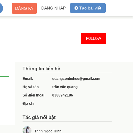
ĐĂNG NHẬP
Tạo bài viết
ĐĂNG KÝ
FOLLOW
Thông tin liên hệ
Email:
quangconbohue@gmail.com
Họ và tên
trần văn quang
Số điện thoại
0388942186
Địa chỉ
Tác giả nổi bật
Trịnh Ngọc Trinh