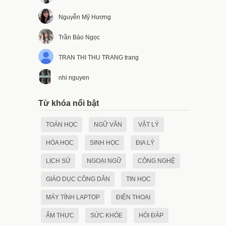
Nguyễn Mỹ Hương
Trần Bảo Ngọc
TRAN THI THU TRANG trang
nhi nguyen
Từ khóa nổi bật
TOÁN HỌC
NGỮ VĂN
VẬT LÝ
HÓA HỌC
SINH HỌC
ĐỊA LÝ
LỊCH SỬ
NGOẠI NGỮ
CÔNG NGHỆ
GIÁO DỤC CÔNG DÂN
TIN HỌC
MÁY TÍNH LAPTOP
ĐIỆN THOẠI
ẨM THỰC
SỨC KHỎE
HỎI ĐÁP