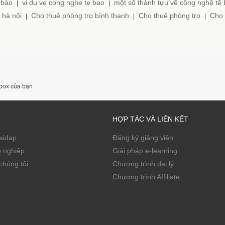
 bào
vi du ve cong nghe te bao
một số thành tựu về công nghệ tế
|
|
 hà nội
Cho thuê phòng trọ bình thạnh
Cho thuê phòng trọ
Cho 
|
|
|
nbox của bạn
HỢP TÁC VÀ LIÊN KẾT
Zaidap
Đăng ký giảng viên
ề nghiệp
Giải pháp e-learning
chúng tôi
Chương trình đại lý
Chương trình Affiliate