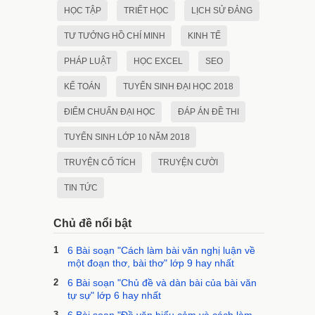
HỌC TẬP
TRIẾT HỌC
LỊCH SỬ ĐẢNG
TƯ TƯỞNG HỒ CHÍ MINH
KINH TẾ
PHÁP LUẬT
HỌC EXCEL
SEO
KẾ TOÁN
TUYỂN SINH ĐẠI HỌC 2018
ĐIỂM CHUẨN ĐẠI HỌC
ĐÁP ÁN ĐỀ THI
TUYỂN SINH LỚP 10 NĂM 2018
TRUYỆN CỔ TÍCH
TRUYỆN CƯỜI
TIN TỨC
Chủ đề nổi bật
1
6 Bài soạn "Cách làm bài văn nghị luận về
một đoạn thơ, bài thơ" lớp 9 hay nhất
2
6 Bài soạn "Chủ đề và dàn bài của bài văn
tự sự" lớp 6 hay nhất
3