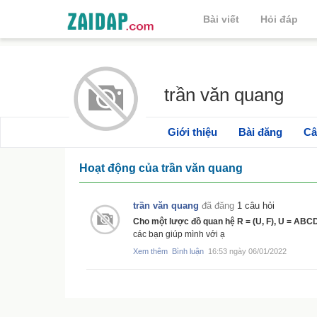
Bài viết
Hỏi đáp
trần văn quang
Giới thiệu
Bài đăng
Câ
Hoạt động của trần văn quang
trần văn quang
đã đăng
1 câu hỏi
Cho một lược đồ quan hệ R = (U, F), U = ABC
các bạn giúp mình với ạ
Xem thêm
Bình luận
16:53 ngày 06/01/2022