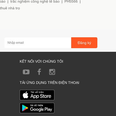
 bào
trắc nghiệm công nghệ tế bào
PH5566
|
|
|
thuê nhà trọ
Đăng ký
KẾT NỐI VỚI CHÚNG TÔI
TẢI ỨNG DỤNG TRÊN ĐIỆN THOẠI