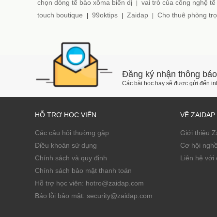
chọn dòng tế bào xôma biến dị
vai trò của công nghệ tế
|
touch boutique
99oktips
Zaidap
Cho thuê phòng trọ
|
|
|
Đăng ký nhận thông báo
Các bài học hay sẽ được gửi đến i
HỖ TRỢ HỌC VIÊN
VỀ ZAIDAP
Các câu hỏi thường gặp
Giới thiệu 
Điều khoản sử dụng
Cơ hội ngh
Chính sách và quy định
Liên hệ với 
Chính sách bảo mật thanh toán
Hỗ trợ học viên: hotro@zaidap.com
Báo lỗi bảo mật: security@zaidap.com