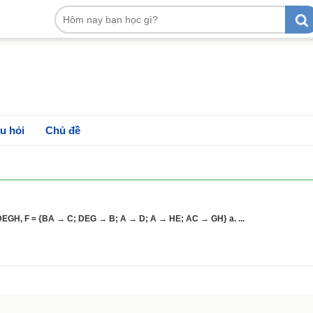
u hỏi
Chủ đề
DEGH, F = {BA → C; DEG → B; A → D; A → HE; AC → GH} a. ...