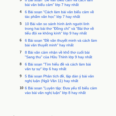
6 Bài soạn "Đề văn biểu cảm và cách làm
bài văn biểu cảm" lớp 7 hay nhất
4
6 Bài soạn "Cách làm bài văn biểu cảm về
tác phẩm văn học" lớp 7 hay nhất
5
10 Bài văn so sánh hình ảnh người lính
trong hai bài thơ "Đồng chí" và "Bài thơ về
tiểu đội xe không kính" lớp 9 hay nhất
6
6 Bài soạn "Đề văn thuyết minh và cách làm
bài văn thuyết minh" hay nhất
7
8 Bài văn cảm nhận về khổ thơ cuối bài
"Sang thu" của Hữu Thỉnh lớp 9 hay nhất
8
6 Bài soạn "Tìm hiểu đề và cách làm bài
văn tự sự" lớp 6 hay nhất
9
5 Bài soạn Phân tích đề, lập dàn ý bài văn
nghị luận (Ngữ Văn 11) hay nhất
10
6 Bài soạn "Luyện tập: Đưa yếu tố biểu cảm
vào bài văn nghị luận" lớp 8 hay nhất