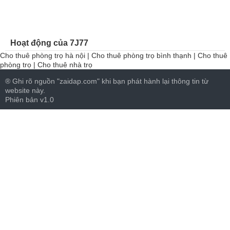
Hoạt động của 7J77
Cho thuê phòng trọ hà nội
|
Cho thuê phòng trọ bình thạnh
|
Cho thuê
phòng trọ
|
Cho thuê nhà trọ
® Ghi rõ nguồn "zaidap.com" khi bạn phát hành lại thông tin từ
website này.
Phiên bản v1.0