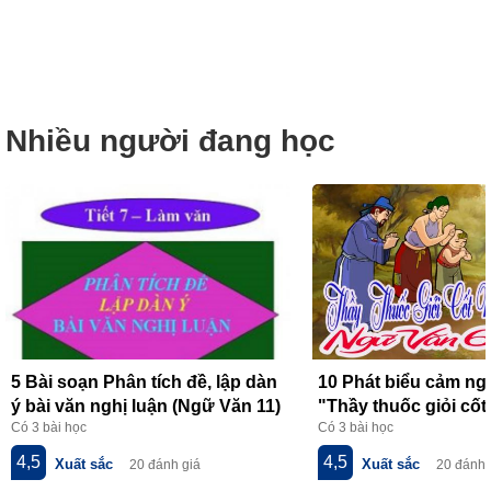
Nhiều người đang học
5 Bài soạn Phân tích đề, lập dàn
10 Phát biểu cảm ngh
ý bài văn nghị luận (Ngữ Văn 11)
"Thầy thuốc giỏi cốt
Có 3 bài học
Có 3 bài học
hay nhất
lòng" của Hồ Nguyê
nhất
4,5
4,5
Xuất sắc
Xuất sắc
20 đánh giá
20 đánh 