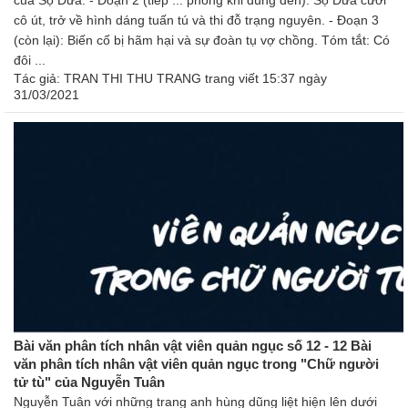
của Sọ Dừa. - Đoạn 2 (tiếp ... phòng khi dùng đến): Sọ Dừa cưới
cô út, trở về hình dáng tuấn tú và thi đỗ trạng nguyên. - Đoạn 3
(còn lại): Biến cố bị hãm hại và sự đoàn tụ vợ chồng. Tóm tắt: Có
đôi ...
Tác giả:
TRAN THI THU TRANG trang
viết 15:37 ngày
31/03/2021
Bài văn phân tích nhân vật viên quản ngục số 12 - 12 Bài
văn phân tích nhân vật viên quản ngục trong "Chữ người
tử tù" của Nguyễn Tuân
Nguyễn Tuân với những trang anh hùng dũng liệt hiện lên dưới