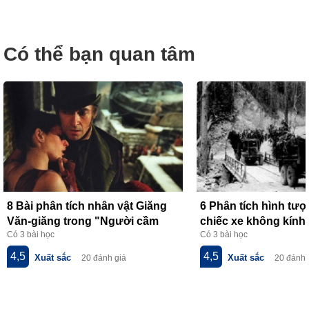
Có thể bạn quan tâm
8 Bài phân tích nhân vật Giăng
6 Phân tích hình tư
Văn-giăng trong "Người cầm
chiếc xe không kính 
Có 3 bài học
Có 3 bài học
quyền khôi phục uy quyền" của
thơ về tiểu đội xe k
V.Huy-gô
của Phạm Tiến Duật
4,5
4,5
Xuất sắc
Xuất sắc
20 đánh giá
20 đánh 