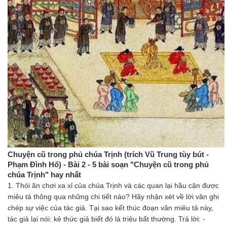
Chuyện cũ trong phủ chúa Trịnh (trích Vũ Trung tùy bút -
Phạm Đình Hổ) - Bài 2 - 5 bài soạn "Chuyện cũ trong phủ
chúa Trịnh" hay nhất
1. Thói ăn chơi xa xỉ của chúa Trịnh và các quan lại hầu cận được
miêu tả thông qua những chi tiết nào? Hãy nhận xét về lời văn ghi
chép sự việc của tác giả. Tại sao kết thúc đoạn văn miêu tả này,
tác giả lại nói: kẻ thức giả biết đó là triệu bất thường. Trả lời: -