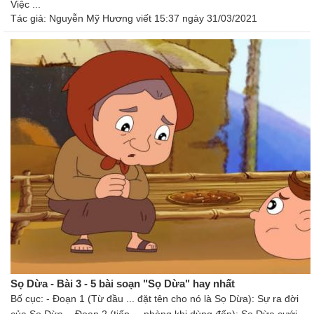
Việc ...
Tác giả:
Nguyễn Mỹ Hương
viết 15:37 ngày 31/03/2021
Sọ Dừa - Bài 3 - 5 bài soạn "Sọ Dừa" hay nhất
Bố cục: - Đoạn 1 (Từ đầu ... đặt tên cho nó là Sọ Dừa): Sự ra đời