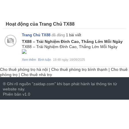
Hoạt động của Trang Chủ TX88
Trang Chủ TX88
đã đăng
1 bài viết
TX88 – Trải Nghiệm Đỉnh Cao, Thắng Lớn Mỗi Ngày
TX88 – Trải Nghiệm Đỉnh Cao, Thắng Lớn Mỗi Ngày
Xem thêm
Bình luận
19:48 ngày 18/09/2025
Cho thuê phòng trọ hà nội
|
Cho thuê phòng trọ bình thạnh
|
Cho thuê
phòng trọ
|
Cho thuê nhà trọ
® Ghi rõ nguồn "zaidap.com" khi bạn phát hành lại thông tin từ
website này.
Phiên bản v1.0