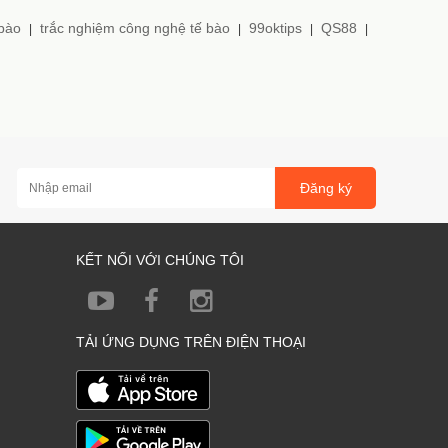
 bào
trắc nghiệm công nghệ tế bào
99oktips
QS88
|
|
|
|
Đăng ký
KẾT NỐI VỚI CHÚNG TÔI
TẢI ỨNG DỤNG TRÊN ĐIỆN THOẠI