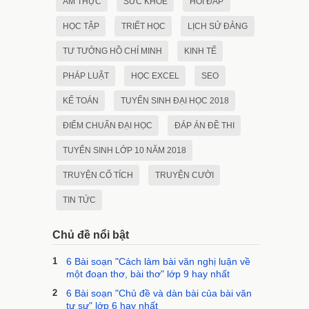
ẨM THỰC
SỨC KHỎE
HỎI ĐÁP
HỌC TẬP
TRIẾT HỌC
LỊCH SỬ ĐẢNG
TƯ TƯỞNG HỒ CHÍ MINH
KINH TẾ
PHÁP LUẬT
HỌC EXCEL
SEO
KẾ TOÁN
TUYỂN SINH ĐẠI HỌC 2018
ĐIỂM CHUẨN ĐẠI HỌC
ĐÁP ÁN ĐỀ THI
TUYỂN SINH LỚP 10 NĂM 2018
TRUYỆN CỔ TÍCH
TRUYỆN CƯỜI
TIN TỨC
Chủ đề nổi bật
1
6 Bài soạn "Cách làm bài văn nghị luận về
một đoạn thơ, bài thơ" lớp 9 hay nhất
2
6 Bài soạn "Chủ đề và dàn bài của bài văn
tự sự" lớp 6 hay nhất