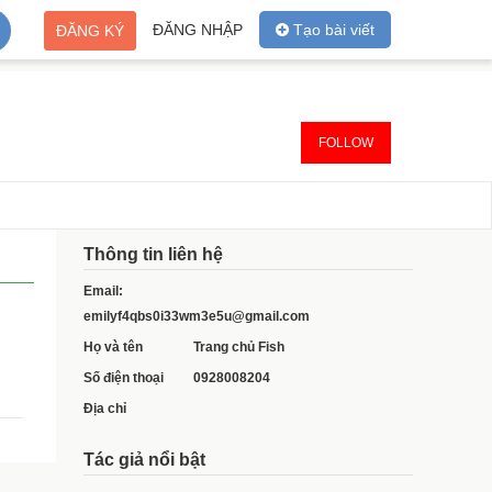
ĐĂNG NHẬP
Tạo bài viết
ĐĂNG KÝ
FOLLOW
Thông tin liên hệ
Email:
emilyf4qbs0i33wm3e5u@gmail.com
Họ và tên
Trang chủ Fish
Số điện thoại
0928008204
Địa chỉ
Tác giả nổi bật