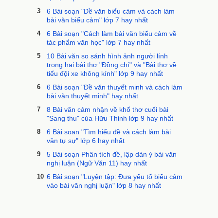
3
6 Bài soạn "Đề văn biểu cảm và cách làm
bài văn biểu cảm" lớp 7 hay nhất
4
6 Bài soạn "Cách làm bài văn biểu cảm về
tác phẩm văn học" lớp 7 hay nhất
5
10 Bài văn so sánh hình ảnh người lính
trong hai bài thơ "Đồng chí" và "Bài thơ về
tiểu đội xe không kính" lớp 9 hay nhất
6
6 Bài soạn "Đề văn thuyết minh và cách làm
bài văn thuyết minh" hay nhất
7
8 Bài văn cảm nhận về khổ thơ cuối bài
"Sang thu" của Hữu Thỉnh lớp 9 hay nhất
8
6 Bài soạn "Tìm hiểu đề và cách làm bài
văn tự sự" lớp 6 hay nhất
9
5 Bài soạn Phân tích đề, lập dàn ý bài văn
nghị luận (Ngữ Văn 11) hay nhất
10
6 Bài soạn "Luyện tập: Đưa yếu tố biểu cảm
vào bài văn nghị luận" lớp 8 hay nhất