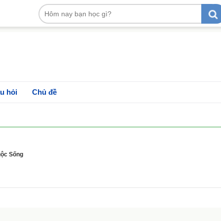
u hỏi
Chủ đề
uộc Sống