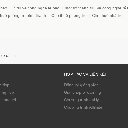
 bào
vi du ve cong nghe te bao
một số thành tựu về công nghệ tế
|
|
huê phòng trọ bình thạnh
Cho thuê phòng trọ
Cho thuê nhà trọ
|
|
nbox của bạn
HỢP TÁC VÀ LIÊN KẾT
Zaidap
Đăng ký giảng viên
ề nghiệp
Giải pháp e-learning
chúng tôi
Chương trình đại lý
Chương trình Affiliate