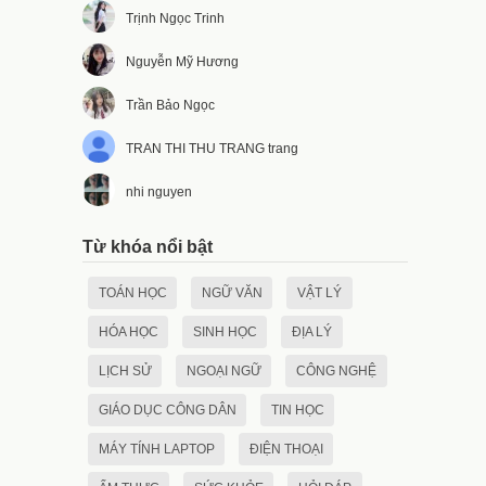
Trịnh Ngọc Trinh
Nguyễn Mỹ Hương
Trần Bảo Ngọc
TRAN THI THU TRANG trang
nhi nguyen
Từ khóa nổi bật
TOÁN HỌC
NGỮ VĂN
VẬT LÝ
HÓA HỌC
SINH HỌC
ĐỊA LÝ
LỊCH SỬ
NGOẠI NGỮ
CÔNG NGHỆ
GIÁO DỤC CÔNG DÂN
TIN HỌC
MÁY TÍNH LAPTOP
ĐIỆN THOẠI