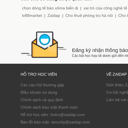
chọn dòng tế bào xôma biến dị
vai trò của công nghệ tế
|
lv88market
Zaidap
Cho thuê phòng trọ hà nội
Cho t
|
|
|
Đăng ký nhận thông báo
Các bài học hay sẽ được gửi đến i
HỖ TRỢ HỌC VIÊN
VỀ ZAIDAP
Các câu hỏi thường gặp
Giới thiệu 
Điều khoản sử dụng
Cơ hội ngh
Chính sách và quy định
Liên hệ với 
Chính sách bảo mật thanh toán
Hỗ trợ học viên: hotro@zaidap.com
Báo lỗi bảo mật: security@zaidap.com