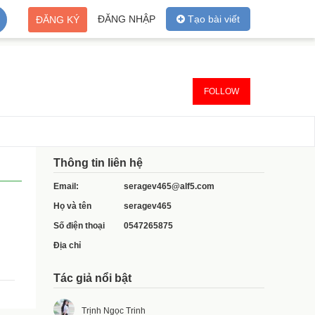
ĐĂNG NHẬP
Tạo bài viết
ĐĂNG KÝ
FOLLOW
Thông tin liên hệ
Email:
seragev465@alf5.com
Họ và tên
seragev465
Số điện thoại
0547265875
Địa chỉ
Tác giả nổi bật
Trịnh Ngọc Trinh