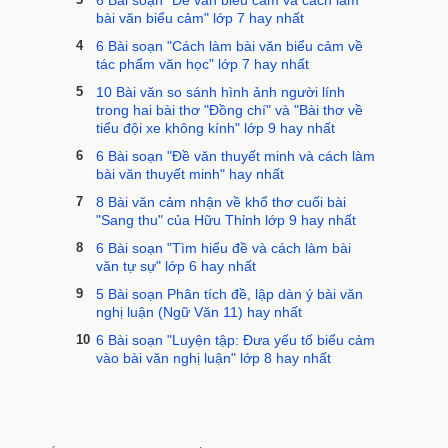
6 Bài soạn "Đề văn biểu cảm và cách làm
bài văn biểu cảm" lớp 7 hay nhất
4
6 Bài soạn "Cách làm bài văn biểu cảm về
tác phẩm văn học" lớp 7 hay nhất
5
10 Bài văn so sánh hình ảnh người lính
trong hai bài thơ "Đồng chí" và "Bài thơ về
tiểu đội xe không kính" lớp 9 hay nhất
6
6 Bài soạn "Đề văn thuyết minh và cách làm
bài văn thuyết minh" hay nhất
7
8 Bài văn cảm nhận về khổ thơ cuối bài
"Sang thu" của Hữu Thỉnh lớp 9 hay nhất
8
6 Bài soạn "Tìm hiểu đề và cách làm bài
văn tự sự" lớp 6 hay nhất
9
5 Bài soạn Phân tích đề, lập dàn ý bài văn
nghị luận (Ngữ Văn 11) hay nhất
10
6 Bài soạn "Luyện tập: Đưa yếu tố biểu cảm
vào bài văn nghị luận" lớp 8 hay nhất