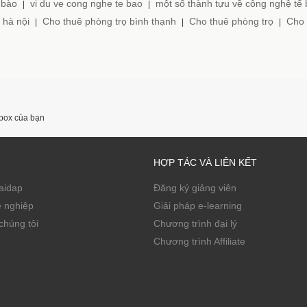
 bào
vi du ve cong nghe te bao
một số thành tựu về công nghệ tế
|
|
 hà nội
Cho thuê phòng trọ bình thạnh
Cho thuê phòng trọ
Cho 
|
|
|
nbox của bạn
HỢP TÁC VÀ LIÊN KẾT
Zaidap
Đăng ký giảng viên
ề nghiệp
Giải pháp e-learning
chúng tôi
Chương trình đại lý
Chương trình Affiliate