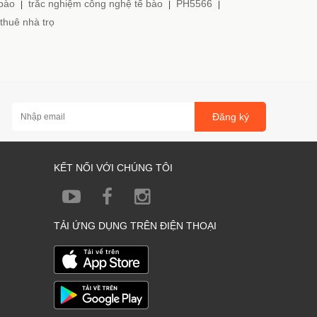
 bào
trắc nghiệm công nghệ tế bào
PH5566
|
|
|
thuê nhà trọ
Đăng ký
KẾT NỐI VỚI CHÚNG TÔI
TẢI ỨNG DỤNG TRÊN ĐIỆN THOẠI