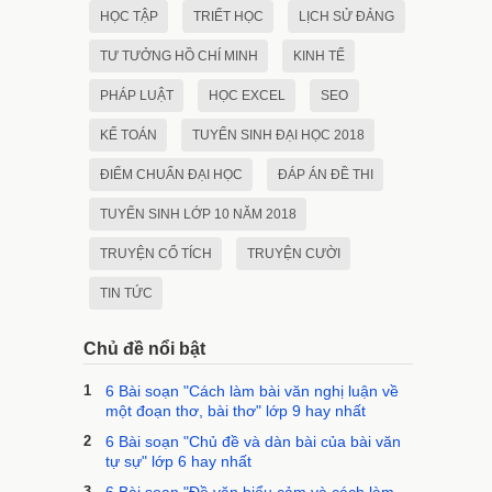
HỌC TẬP
TRIẾT HỌC
LỊCH SỬ ĐẢNG
TƯ TƯỞNG HỒ CHÍ MINH
KINH TẾ
PHÁP LUẬT
HỌC EXCEL
SEO
KẾ TOÁN
TUYỂN SINH ĐẠI HỌC 2018
ĐIỂM CHUẨN ĐẠI HỌC
ĐÁP ÁN ĐỀ THI
TUYỂN SINH LỚP 10 NĂM 2018
TRUYỆN CỔ TÍCH
TRUYỆN CƯỜI
TIN TỨC
Chủ đề nổi bật
1
6 Bài soạn "Cách làm bài văn nghị luận về
một đoạn thơ, bài thơ" lớp 9 hay nhất
2
6 Bài soạn "Chủ đề và dàn bài của bài văn
tự sự" lớp 6 hay nhất
3