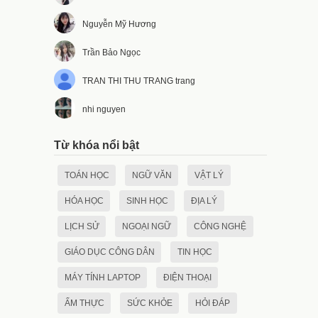
Nguyễn Mỹ Hương
Trần Bảo Ngọc
TRAN THI THU TRANG trang
nhi nguyen
Từ khóa nổi bật
TOÁN HỌC
NGỮ VĂN
VẬT LÝ
HÓA HỌC
SINH HỌC
ĐỊA LÝ
LỊCH SỬ
NGOẠI NGỮ
CÔNG NGHỆ
GIÁO DỤC CÔNG DÂN
TIN HỌC
MÁY TÍNH LAPTOP
ĐIỆN THOẠI
ẨM THỰC
SỨC KHỎE
HỎI ĐÁP