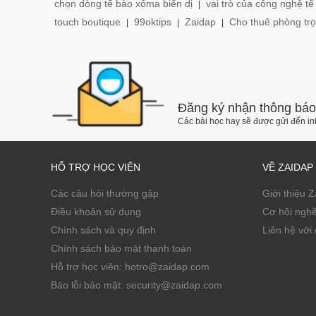
chọn dòng tế bào xôma biến dị
vai trò của công nghệ tế
|
touch boutique
99oktips
Zaidap
Cho thuê phòng trọ
|
|
|
Đăng ký nhận thông báo
Các bài học hay sẽ được gửi đến i
HỖ TRỢ HỌC VIÊN
VỀ ZAIDAP
Các câu hỏi thường gặp
Giới thiệu 
Điều khoản sử dụng
Cơ hội ngh
Chính sách và quy định
Liên hệ với 
Chính sách bảo mật thanh toán
Hỗ trợ học viên: hotro@zaidap.com
Báo lỗi bảo mật: security@zaidap.com