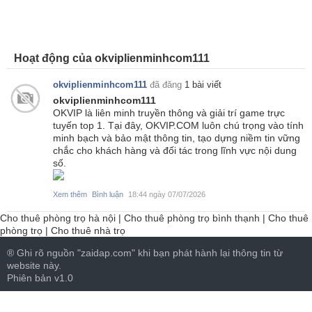
Hoạt động của okviplienminhcom111
okviplienminhcom111
đã đăng
1 bài viết
okviplienminhcom111
OKVIP là liên minh truyền thông và giải trí game trực
tuyến top 1. Tại đây, OKVIP.COM luôn chú trọng vào tính
minh bạch và bảo mật thông tin, tạo dựng niềm tin vững
chắc cho khách hàng và đối tác trong lĩnh vực nội dung
số.
Xem thêm
Bình luận
18:44 ngày 07/07/2026
Cho thuê phòng trọ hà nội
|
Cho thuê phòng trọ bình thạnh
|
Cho thuê
phòng trọ
|
Cho thuê nhà trọ
® Ghi rõ nguồn "zaidap.com" khi bạn phát hành lại thông tin từ
website này.
Phiên bản v1.0