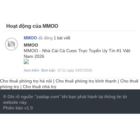
Hoạt động của MMOO
MMOO
đã đăng
1 bài viết
MMOO
MMOO - Nhà Cái Cá Cược Trực Tuyến Uy Tín #1 Việt
Nam 2026
Xem thêm
Bình luận
07:21 ngày 03/07/2026
Cho thuê phòng trọ hà nội
|
Cho thuê phòng trọ bình thạnh
|
Cho thuê
phòng trọ
|
Cho thuê nhà trọ
® Ghi rõ nguồn "zaidap.com" khi bạn phát hành lại thông tin từ
website này.
Phiên bản v1.0