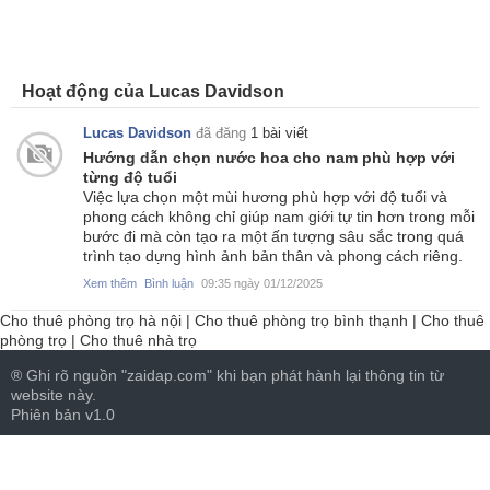
Hoạt động của Lucas Davidson
Lucas Davidson
đã đăng
1 bài viết
Hướng dẫn chọn nước hoa cho nam phù hợp với
từng độ tuổi
Việc lựa chọn một mùi hương phù hợp với độ tuổi và
phong cách không chỉ giúp nam giới tự tin hơn trong mỗi
bước đi mà còn tạo ra một ấn tượng sâu sắc trong quá
trình tạo dựng hình ảnh bản thân và phong cách riêng.
Xem thêm
Bình luận
09:35 ngày 01/12/2025
Cho thuê phòng trọ hà nội
|
Cho thuê phòng trọ bình thạnh
|
Cho thuê
phòng trọ
|
Cho thuê nhà trọ
® Ghi rõ nguồn "zaidap.com" khi bạn phát hành lại thông tin từ
website này.
Phiên bản v1.0