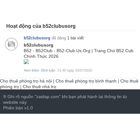
Hoạt động của b52clubusorg
b52clubusorg
đã đăng
1 bài viết
b52clubusorg
B52 - B52Club - B52-Club.Us.Org | Trang Chủ B52 Cub
Chính Thức 2026
Xem thêm
Bình luận
21:40 ngày 02/07/2026
Cho thuê phòng trọ hà nội
|
Cho thuê phòng trọ bình thạnh
|
Cho thuê
phòng trọ
|
Cho thuê nhà trọ
® Ghi rõ nguồn "zaidap.com" khi bạn phát hành lại thông tin từ
website này.
Phiên bản v1.0