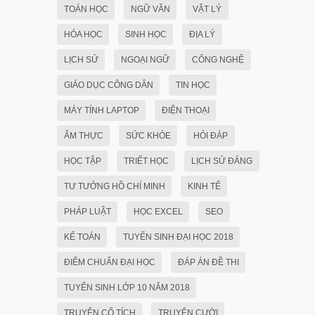
TOÁN HỌC
NGỮ VĂN
VẬT LÝ
HÓA HỌC
SINH HỌC
ĐỊA LÝ
LỊCH SỬ
NGOẠI NGỮ
CÔNG NGHỆ
GIÁO DỤC CÔNG DÂN
TIN HỌC
MÁY TÍNH LAPTOP
ĐIỆN THOẠI
ẨM THỰC
SỨC KHỎE
HỎI ĐÁP
HỌC TẬP
TRIẾT HỌC
LỊCH SỬ ĐẢNG
TƯ TƯỞNG HỒ CHÍ MINH
KINH TẾ
PHÁP LUẬT
HỌC EXCEL
SEO
KẾ TOÁN
TUYỂN SINH ĐẠI HỌC 2018
ĐIỂM CHUẨN ĐẠI HỌC
ĐÁP ÁN ĐỀ THI
TUYỂN SINH LỚP 10 NĂM 2018
TRUYỆN CỔ TÍCH
TRUYỆN CƯỜI