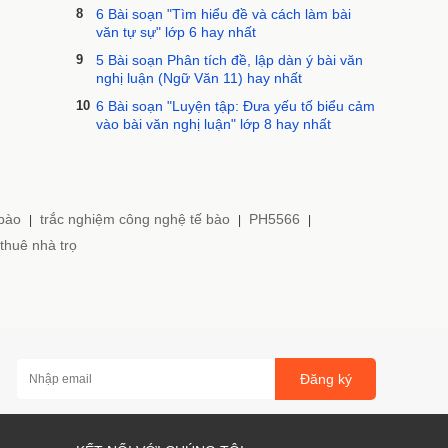
8
6 Bài soạn "Tìm hiểu đề và cách làm bài
văn tự sự" lớp 6 hay nhất
9
5 Bài soạn Phân tích đề, lập dàn ý bài văn
nghị luận (Ngữ Văn 11) hay nhất
10
6 Bài soạn "Luyện tập: Đưa yếu tố biểu cảm
vào bài văn nghị luận" lớp 8 hay nhất
 bào
trắc nghiệm công nghệ tế bào
PH5566
|
|
|
thuê nhà trọ
Đăng ký