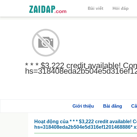
Bài viết
Hỏi đáp
* * * $3,222 credit available! Co
hs=318408eda2b504e5d316ef12
Giới thiệu
Bài đăng
Câ
Hoạt động của * * * $3,222 credit available! 
hs=318408eda2b504e5d316ef1201468886* х