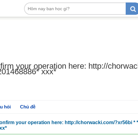
nfirm your operation here: http://chorwac
01468886* ххх*
u hỏi
Chủ đề
Confirm your operation here: http://chorwacki.com/?xr56bi * *
хх*