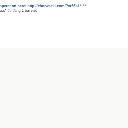
 operation here: http://chorwacki.com/?xr56bi * * *
ххх*
đã đăng
1 bài viết