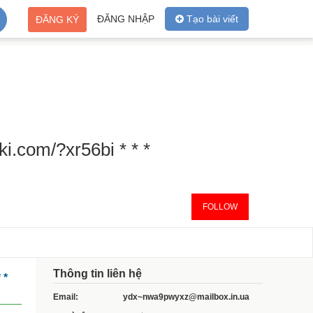
ĐĂNG NHẬP
Tạo bài viết
ĐĂNG KÝ
ki.com/?xr56bi * * *
FOLLOW
Thông tin liên hệ
 *
Email:
ydx~nwa9pwyxz@mailbox.in.ua