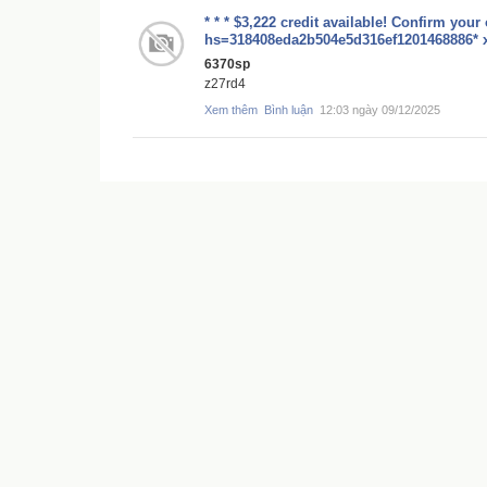
* * * $3,222 credit available! Confirm your
hs=318408eda2b504e5d316ef1201468886* 
6370sp
z27rd4
Xem thêm
Bình luận
12:03 ngày 09/12/2025