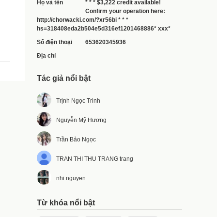
Họ và tên
* * * $3,222 credit available!
Confirm your operation here:
http://chorwacki.com/?xr56bi * * *
hs=318408eda2b504e5d316ef1201468886* ххх*
Số điện thoại
653620345936
Địa chỉ
Tác giả nổi bật
Trịnh Ngọc Trinh
Nguyễn Mỹ Hương
Trần Bảo Ngọc
TRAN THI THU TRANG trang
nhi nguyen
Từ khóa nổi bật