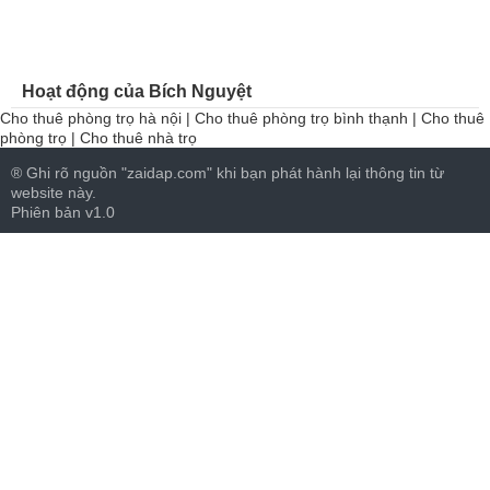
Hoạt động của Bích Nguyệt
Cho thuê phòng trọ hà nội
|
Cho thuê phòng trọ bình thạnh
|
Cho thuê
phòng trọ
|
Cho thuê nhà trọ
® Ghi rõ nguồn "zaidap.com" khi bạn phát hành lại thông tin từ
website này.
Phiên bản v1.0