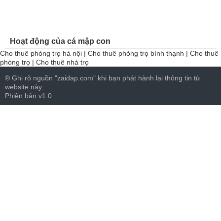
Hoạt động của cá mập con
Cho thuê phòng trọ hà nội
|
Cho thuê phòng trọ bình thạnh
|
Cho thuê
phòng trọ
|
Cho thuê nhà trọ
® Ghi rõ nguồn "zaidap.com" khi bạn phát hành lại thông tin từ
website này.
Phiên bản v1.0