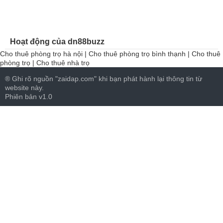
Hoạt động của dn88buzz
Cho thuê phòng trọ hà nội
|
Cho thuê phòng trọ bình thạnh
|
Cho thuê
phòng trọ
|
Cho thuê nhà trọ
® Ghi rõ nguồn "zaidap.com" khi bạn phát hành lại thông tin từ
website này.
Phiên bản v1.0