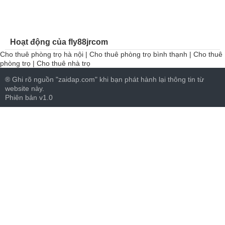
Hoạt động của fly88jrcom
Cho thuê phòng trọ hà nội
|
Cho thuê phòng trọ bình thạnh
|
Cho thuê
phòng trọ
|
Cho thuê nhà trọ
® Ghi rõ nguồn "zaidap.com" khi bạn phát hành lại thông tin từ
website này.
Phiên bản v1.0