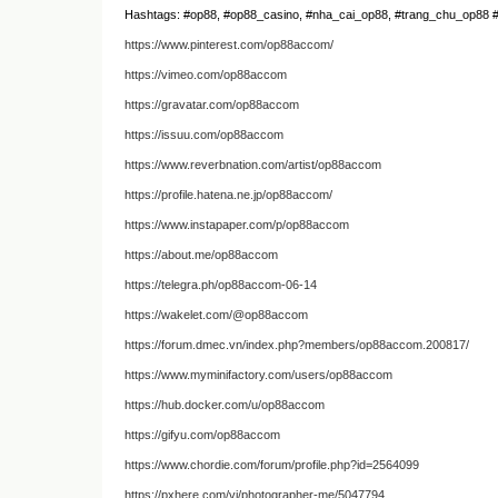
Hashtags: #op88, #op88_casino, #nha_cai_op88, #trang_chu_op88
https://www.pinterest.com/op88accom/
https://vimeo.com/op88accom
https://gravatar.com/op88accom
https://issuu.com/op88accom
https://www.reverbnation.com/artist/op88accom
https://profile.hatena.ne.jp/op88accom/
https://www.instapaper.com/p/op88accom
https://about.me/op88accom
https://telegra.ph/op88accom-06-14
https://wakelet.com/@op88accom
https://forum.dmec.vn/index.php?members/op88accom.200817/
https://www.myminifactory.com/users/op88accom
https://hub.docker.com/u/op88accom
https://gifyu.com/op88accom
https://www.chordie.com/forum/profile.php?id=2564099
https://pxhere.com/vi/photographer-me/5047794