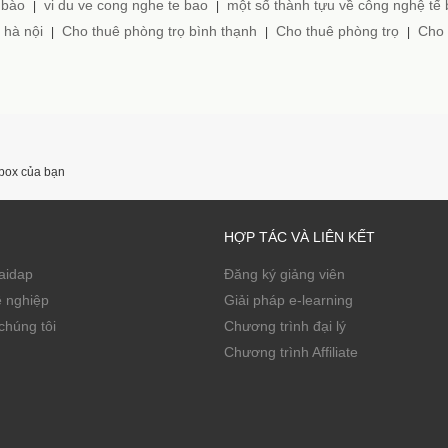
 bào
vi du ve cong nghe te bao
một số thành tựu về công nghệ tế
|
|
 hà nội
Cho thuê phòng trọ bình thạnh
Cho thuê phòng trọ
Cho 
|
|
|
nbox của bạn
HỢP TÁC VÀ LIÊN KẾT
Zaidap
Đăng ký giảng viên
ề nghiệp
Giải pháp e-learning
chúng tôi
Chương trình đại lý
Chương trình Affiliate