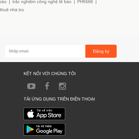
 bào
trắc nghiệm công nghệ tế bào
PH5566
|
|
|
thuê nhà trọ
Đăng ký
KẾT NỐI VỚI CHÚNG TÔI
TẢI ỨNG DỤNG TRÊN ĐIỆN THOẠI