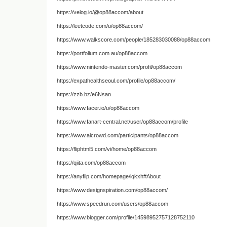
https://velog.io/@op88accom/about
https://leetcode.com/u/op88accom/
https://www.walkscore.com/people/185283030088/op88accom
https://portfolium.com.au/op88accom
https://www.nintendo-master.com/profil/op88accom
https://expathealthseoul.com/profile/op88accom/
https://zzb.bz/e6Nsan
https://www.facer.io/u/op88accom
https://www.fanart-central.net/user/op88accom/profile
https://www.aicrowd.com/participants/op88accom
https://fliphtml5.com/vi/home/op88accom
https://qiita.com/op88accom
https://anyflip.com/homepage/iqkxh#About
https://www.designspiration.com/op88accom/
https://www.speedrun.com/users/op88accom
https://www.blogger.com/profile/14598952757128752110