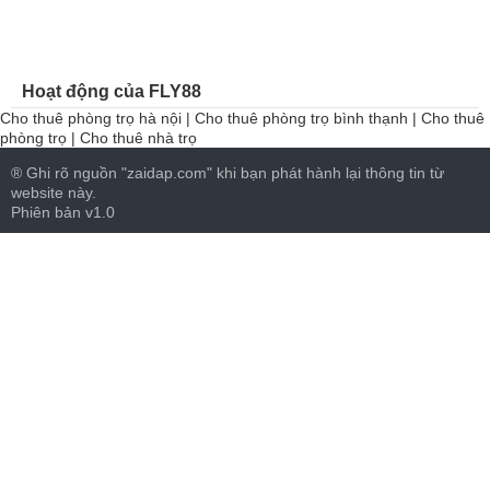
Hoạt động của FLY88
Cho thuê phòng trọ hà nội
|
Cho thuê phòng trọ bình thạnh
|
Cho thuê
phòng trọ
|
Cho thuê nhà trọ
® Ghi rõ nguồn "zaidap.com" khi bạn phát hành lại thông tin từ
website này.
Phiên bản v1.0