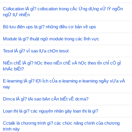
Collocation lÀ gÌ? collocation trong cÁc Ứng dỤng xỬ lÝ ngÔn
ngỮ tỰ nhiÊn
Bộ lưu điện ups là gì? những điều cơ bản về ups
Module là gì? thuật ngữ module trong các lĩnh vực
Tesol lÀ gÌ? vÌ sao lỰa chỌn tesol
NiÊn chẾ lÀ gÌ? hỌc theo niÊn chẾ vÀ hỌc theo tÍn chỈ cÓ gÌ
khÁc biỆt?
E-learning lÀ gÌ? lỢi Ích cỦa e-learning e-learning ngÀy xƯa vÀ
nay
Dmca lÀ gÌ? tẠi sao bẠn cẦn biẾt vỀ dcma?
Loạn thị là gì? các nguyên nhân gây loạn thị là gì?
Cctalk là chương trình gì? các chức năng chính của chương
trình này