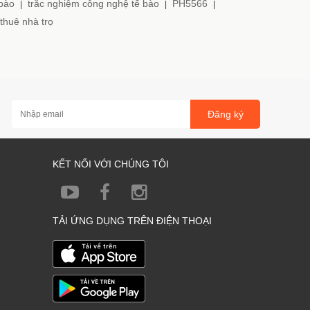
 bào
trắc nghiệm công nghệ tế bào
PH5566
|
|
|
thuê nhà trọ
Đăng ký
KẾT NỐI VỚI CHÚNG TÔI
TẢI ỨNG DỤNG TRÊN ĐIỆN THOẠI