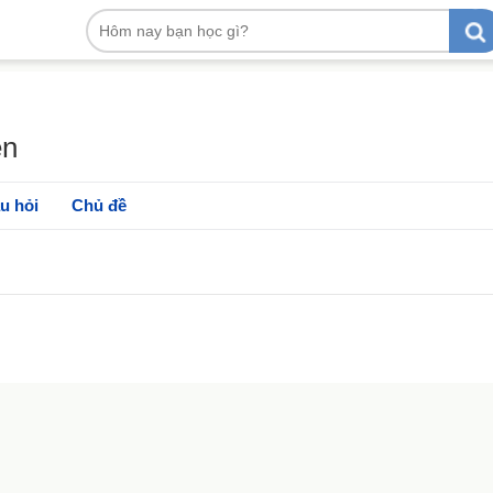
ền
u hỏi
Chủ đề