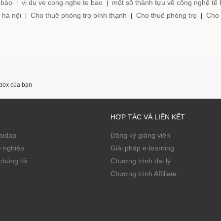
 bào
vi du ve cong nghe te bao
một số thành tựu về công nghệ tế
|
|
 hà nội
Cho thuê phòng trọ bình thạnh
Cho thuê phòng trọ
Cho 
|
|
|
nbox của bạn
HỢP TÁC VÀ LIÊN KẾT
Zaidap
Đăng ký giảng viên
ề nghiệp
Giải pháp e-learning
chúng tôi
Chương trình đại lý
Chương trình Affiliate