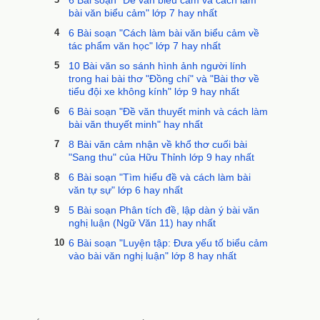
6 Bài soạn "Đề văn biểu cảm và cách làm
bài văn biểu cảm" lớp 7 hay nhất
4
6 Bài soạn "Cách làm bài văn biểu cảm về
tác phẩm văn học" lớp 7 hay nhất
5
10 Bài văn so sánh hình ảnh người lính
trong hai bài thơ "Đồng chí" và "Bài thơ về
tiểu đội xe không kính" lớp 9 hay nhất
6
6 Bài soạn "Đề văn thuyết minh và cách làm
bài văn thuyết minh" hay nhất
7
8 Bài văn cảm nhận về khổ thơ cuối bài
"Sang thu" của Hữu Thỉnh lớp 9 hay nhất
8
6 Bài soạn "Tìm hiểu đề và cách làm bài
văn tự sự" lớp 6 hay nhất
9
5 Bài soạn Phân tích đề, lập dàn ý bài văn
nghị luận (Ngữ Văn 11) hay nhất
10
6 Bài soạn "Luyện tập: Đưa yếu tố biểu cảm
vào bài văn nghị luận" lớp 8 hay nhất