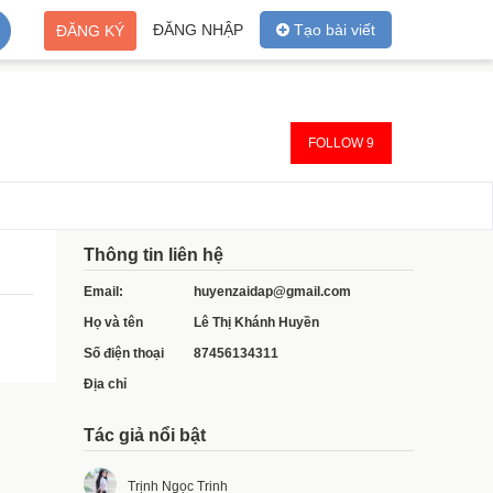
ĐĂNG NHẬP
Tạo bài viết
ĐĂNG KÝ
FOLLOW 9
Thông tin liên hệ
Email:
huyenzaidap@gmail.com
Họ và tên
Lê Thị Khánh Huyền
Số điện thoại
87456134311
Địa chỉ
Tác giả nổi bật
Trịnh Ngọc Trinh