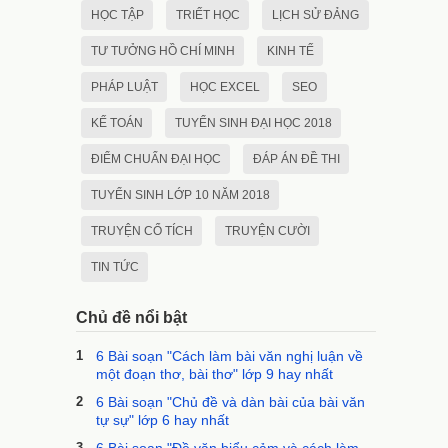
HỌC TẬP
TRIẾT HỌC
LỊCH SỬ ĐẢNG
TƯ TƯỞNG HỒ CHÍ MINH
KINH TẾ
PHÁP LUẬT
HỌC EXCEL
SEO
KẾ TOÁN
TUYỂN SINH ĐẠI HỌC 2018
ĐIỂM CHUẨN ĐẠI HỌC
ĐÁP ÁN ĐỀ THI
TUYỂN SINH LỚP 10 NĂM 2018
TRUYỆN CỔ TÍCH
TRUYỆN CƯỜI
TIN TỨC
Chủ đề nổi bật
1
6 Bài soạn "Cách làm bài văn nghị luận về
một đoạn thơ, bài thơ" lớp 9 hay nhất
2
6 Bài soạn "Chủ đề và dàn bài của bài văn
tự sự" lớp 6 hay nhất
3