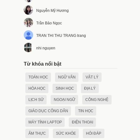
Nguyễn Mỹ Hương
Trần Bảo Ngọc
TRAN THI THU TRANG trang
nhi nguyen
Từ khóa nổi bật
TOÁN HỌC
NGỮ VĂN
VẬT LÝ
HÓA HỌC
SINH HỌC
ĐỊA LÝ
LỊCH SỬ
NGOẠI NGỮ
CÔNG NGHỆ
GIÁO DỤC CÔNG DÂN
TIN HỌC
MÁY TÍNH LAPTOP
ĐIỆN THOẠI
ẨM THỰC
SỨC KHỎE
HỎI ĐÁP