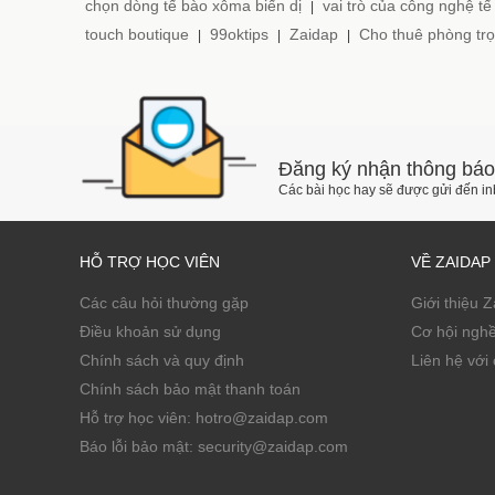
chọn dòng tế bào xôma biến dị
vai trò của công nghệ tế
|
touch boutique
99oktips
Zaidap
Cho thuê phòng trọ
|
|
|
Đăng ký nhận thông báo
Các bài học hay sẽ được gửi đến i
HỖ TRỢ HỌC VIÊN
VỀ ZAIDAP
Các câu hỏi thường gặp
Giới thiệu 
Điều khoản sử dụng
Cơ hội ngh
Chính sách và quy định
Liên hệ với 
Chính sách bảo mật thanh toán
Hỗ trợ học viên: hotro@zaidap.com
Báo lỗi bảo mật: security@zaidap.com