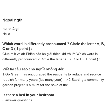
Ngoại ngữ
hello là gì
Hello
Which word is differently pronounced ? Circle the letter A, B,
C or D ( 1 point ) :
Giúp mik vs ah Phiền các bn giải thích khi trả lời Which word is
differently pronounced ? Circle the letter A, B, C or D ( 1 point ) : ...
Viết lại câu sao cho nghĩa không đổi:
1.Go Green has encouraged the residents to reduce and recylce
rubbish for many years.(It's many year) --> 2.Starting a community
garden project is a must for the sake of the ...
is there a bed in your bedroom
5 answer questions