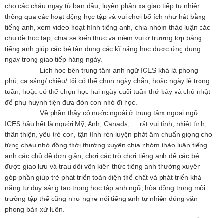
cho các cháu ngay từ ban đầu, luyện phản xạ giao tiếp tự nhiên
thông qua các hoạt động học tập và vui chơi bổ ích như hát bằng
tiếng anh, xem video hoạt hình tiếng anh, chia nhóm thảo luận các
chủ đề học tập, chia sẻ kiến thức và niềm vui ở trường lớp bằng
tiếng anh giúp các bé tận dụng các kĩ năng học được ứng dụng
ngay trong giao tiếp hàng ngày.
Lịch học bên trung tâm anh ngữ ICES khá là phong
phú, ca sáng/ chiều/ tối có thể chọn ngày chẳn, hoặc ngày lẻ trong
tuần, hoặc có thể chọn học hai ngày cuối tuần thứ bảy và chủ nhật
để phụ huynh tiện đưa đón con nhỏ đi học.
Về phần thầy cô nước ngoài ở trung tâm ngoại ngữ
ICES hầu hết là người Mỹ, Anh, Canada, ... rất vui tính, nhiệt tình,
thân thiện, yêu trẻ con, tận tình rèn luyện phát âm chuẩn giọng cho
từng cháu nhỏ đồng thời thường xuyên chia nhóm thảo luận tiếng
anh các chủ đề đơn giản, chơi các trò chơi tiếng anh để các bé
được giao lưu và trau dồi vốn kiến thức tiếng anh thường xuyên
góp phần giúp trẻ phát triển toàn diện thể chất và phát triển khả
năng tư duy sáng tạo trong học tập anh ngữ, hòa đồng trong môi
trường tập thể cũng như nghe nói tiếng anh tự nhiên đúng văn
phong bản xứ luôn.