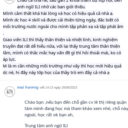
Chào cả nhà nè, sau gần 2 khóa tham dự lớp học bên
anh ngữ ILI nhờ các bạn giới thiệu.
Mình cảm thất khá hài lòng và học có hiệu quả cả nhà ạ.
Mình dc học 4 skill và được cải thiện từng ngày, đặc biệt có
môi trường nước ngoài cho mình tập phản xạ và tập phát âm
.
Giao viên ILI thì thấy thân thiện và nhiệt tình, kinh nghiệm
truyền đạt rất dễ hiểu nữa, với lại thấy trung tâm thân thiện
lắm, mình có thắc mắc hay vấn đề gì thì hỏi thoải mái, ko có
áp lực.
M là m cần những môi trường như vậy thì học mới hiệu quả
dc nè, hi đây này lớp học của thầy trò em đây cả nhà ạ
mai hương
viết 14:13 ngày 26/06/2023
Chào bạn ,nếu bạn đến chỗ gần cv lê thị riêng quận 1
tâm mình đang học mà tham khảo xem nhé, chỗ này
ngoài, học rất ok bạn ah,
Trung tâm anh ngữ ILI