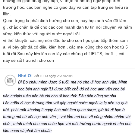
những cô giáo đnag dạy bạn, vì thực ra những ngữ pháp trên
trường học, các bạn nghe cô giáo dạy và cần tập trung sẽ hiểu ra
liền.
Quan trọng là phải đinh hướng cho con, nay học anh văn để làm
gì, chắc chắn là để cho các con mạnh dạn tự tin nói chuyện và nắm
vững kiến thức với người nước ngoài rồi.
vì thế khuyên các mẹ nên đâu tư cho con học giao tiếp thêm sóm
ạ, vì bây giờ đã có điều kiện hơn , các mẹ cũng cho con học từ 5
tuổi rồi.Sau này lớn lên con lấy các chứng chỉ IELTS, toefl..., cái
này sẽ rất hữu ích cho con
Nhỏ Ơi
viết 10:13 ngày 25/09/2019
Bi Bo cháu mình được 6 tuổi, mẹ nó cho đi học anh văn. Mình
học bên anh ngữ ILI được biết chỗ đó có học anh văn cho bé
vào cuôpis tuần nên bà chị cho đi học thử. Đầu tiên cũng sợ nha
Lần cđầu đi học ở trung tâm với gặp người nước ngoài lạ lạ nên sợ quá
trời, phải mất khoảng 2 ngày ảnh mới làm quen được, giờ thì đi học ở
trường mà cứ đòi học anh văn ,. vui lắm mà học về cũng nhăm nhăm vài
chữ , mình thích cho con cháu học với môi trường nước ngoài vì cho con
làm quen và phát âm chuẩn