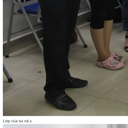
Lớp của tui nè,c