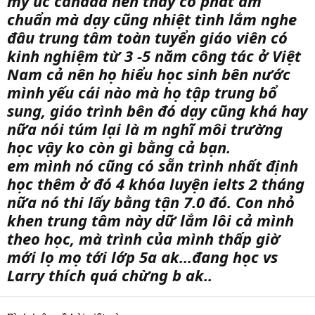
mỹ úc canada nên thầy cô phát âm
chuẩn mà dạy cũng nhiệt tình lắm nghe
đâu trung tâm toàn tuyển giáo viên có
kinh nghiệm từ 3 -5 năm công tác ở Việt
Nam cả nên họ hiểu học sinh bên nước
mình yếu cái nào mà họ tập trung bổ
sung, giáo trình bên đó dạy cũng khá hay
nữa nói túm lại là m nghĩ môi trường
học vậy ko còn gì bằng cả bạn.
em mình nó cũng có sẵn trình nhất định
học thêm ở đó 4 khóa luyện ielts 2 tháng
nữa nó thi lấy bằng tận 7.0 đó. Con nhỏ
khen trung tâm này dữ lắm lôi cả mình
theo học, mà trình của mình thấp giờ
mới lọ mọ tới lớp 5a ak...đang học vs
Larry thích quá chừng b ak..