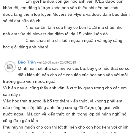
Em gởi hai đứa con gái học anh văn ICES được bốn
khóa rồi, em đăng kí trọn khóa anh văn thiếu nhi nên hai cháu
được tặng thêm lớp luyện Movers và Flyers và được đảm bảo điểm
số thi đạt nữa đó chị.
Nhờ sự tận tâm của thầy cô bên ICES mà cháu nhỏ
nhà em vừa thi Movers đạt điểm tối đa 15 khiên luôn đó.
Chúc cháu nhà chị luôn ngoan ngoãn và ngày càng
học giỏi tiếng anh nhen!
Bảo Trân
viết 10:08 ngày 25/09/2019
Mình nói thật nha các mẹ và các ba, bây giờ nếu thật sự có
điều kiện thì nên cho các con tiếp xúc học anh văn với môi
trường giáo viên nước ngoài.
Vì hiện nay ai cũng thấy anh văn là cực kỳ quan trọng cho các em
sau này.\
Việc học trên trường là bổ trợ thêm kiến thức, vì không phải em
nào cũng học lớp tiếng anh tăng cường để được gặp giáo viên
nước ngoài. Mà còn về kiến thức ôn thi trong lớp thì mình nghĩ nó
cũng đơn giản lắm.
Phụ huynh muốn cho con thi tốt thì nên cho con học kèm với chính