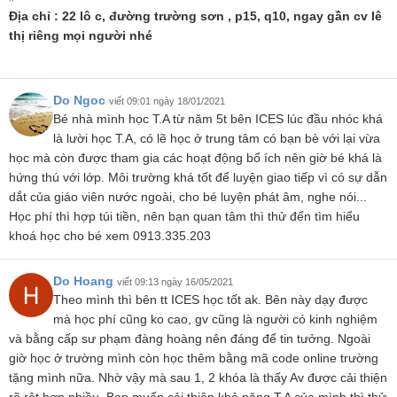
Địa chỉ : 22 lô c, đường trường sơn , p15, q10, ngay gần cv lê
thị riêng mọi người nhé
Do Ngoc
viết 09:01 ngày 18/01/2021
Bé nhà mình học T.A từ năm 5t bên ICES lúc đầu nhóc khá
là lười học T.A, có lẽ học ở trung tâm có bạn bè với lại vừa
học mà còn được tham gia các hoạt động bổ ích nên giờ bé khá là
hứng thú với lớp. Môi trường khá tốt để luyện giao tiếp vì có sự dẫn
dắt của giáo viên nước ngoài, cho bé luyện phát âm, nghe nói...
Học phí thì hợp túi tiền, nên bạn quan tâm thì thử đến tìm hiểu
khoá học cho bé xem 0913.335.203
Do Hoang
viết 09:13 ngày 16/05/2021
Theo mình thì bên tt ICES học tốt ak. Bên này dạy được
mà học phí cũng ko cao, gv cũng là người có kinh nghiệm
và bằng cấp sư phạm đàng hoàng nên đáng để tin tưởng. Ngoài
giờ học ở trường mình còn học thêm bằng mã code online trường
tặng mình nữa. Nhờ vậy mà sau 1, 2 khóa là thấy Av được cải thiện