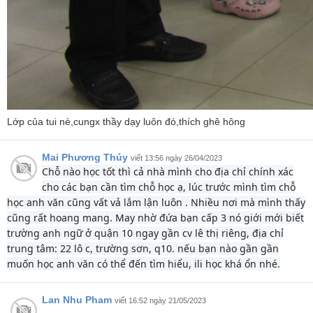
Lớp của tui nè,cungx thầy dạy luôn đó,thích ghê hông
Mai Phương Thúy
viết 13:56 ngày 26/04/2023
Chỗ nào học tốt thì cả nhà mình cho địa chỉ chính xác
cho các bạn cần tìm chỗ học ạ, lúc trước mình tìm chỗ
học anh văn cũng vất vả lắm lận luôn . Nhiều nơi mà mình thấy
cũng rất hoang mang. May nhờ đứa bạn cấp 3 nó giới mới biết
trường anh ngữ ở quận 10 ngay gần cv lê thị riêng, địa chỉ
trung tâm: 22 lô c, trường sơn, q10. nếu bạn nào gần gần
muốn học anh văn có thể đến tìm hiểu, ili học khá ổn nhé.
Lan Nhu Pham
viết 16:52 ngày 21/05/2023