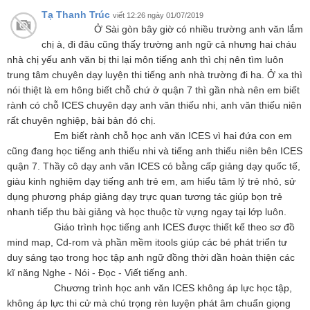
Tạ Thanh Trúc
viết 12:26 ngày 01/07/2019
Ở Sài gòn bây giờ có nhiều trường anh văn lắm
chị à, đi đâu cũng thấy trường anh ngữ cả nhưng hai cháu
nhà chị yếu anh văn bị thi lại môn tiếng anh thì chị nên tìm luôn
trung tâm chuyên dạy luyện thi tiếng anh nhà trường đi ha. Ở xa thì
nói thiệt là em hông biết chỗ chứ ở quận 7 thì gần nhà nên em biết
rành có chỗ ICES chuyên dạy anh văn thiếu nhi, anh văn thiếu niên
rất chuyên nghiệp, bài bản đó chị.
Em biết rành chỗ học anh văn ICES vì hai đứa con em
cũng đang học tiếng anh thiếu nhi và tiếng anh thiếu niên bên ICES
quận 7. Thầy cô dạy anh văn ICES có bằng cấp giảng dạy quốc tế,
giàu kinh nghiệm dạy tiếng anh trẻ em, am hiểu tâm lý trẻ nhỏ, sử
dụng phương pháp giảng dạy trực quan tương tác giúp bọn trẻ
nhanh tiếp thu bài giảng và học thuộc từ vựng ngay tại lớp luôn.
Giáo trình học tiếng anh ICES được thiết kế theo sơ đồ
mind map, Cd-rom và phần mềm itools giúp các bé phát triển tư
duy sáng tạo trong học tập anh ngữ đồng thời dần hoàn thiện các
kĩ năng Nghe - Nói - Đọc - Viết tiếng anh.
Chương trình học anh văn ICES không áp lực học tập,
không áp lực thi cử mà chú trọng rèn luyện phát âm chuẩn giọng