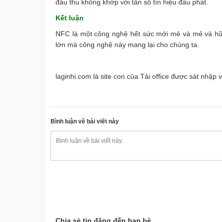
đầu thu không khớp với tần số tín hiệu đầu phát.
Kết luận
NFC là một công nghệ hết sức mới mẻ và mẻ và hữu
lớn mà công nghệ này mang lại cho chúng ta.
laginhi.com là site con của Tải office được sát nhập
Bình luận về bài viết này
Chia sẻ tin đăng đến bạn bè