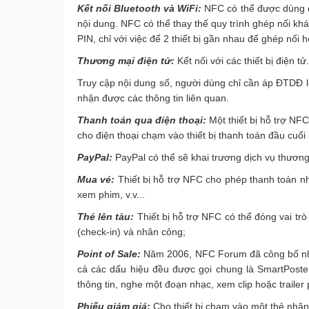
Kết nối Bluetooth và WiFi:
NFC có thể được dùng đ
nội dung. NFC có thể thay thế quy trình ghép nối khá r
PIN, chỉ với việc để 2 thiết bị gần nhau để ghép nối
Thương mại điện tử:
Kết nối với các thiết bị điện tử.
Truy cập nội dung số, người dùng chỉ cần áp ĐTDĐ lê
nhận được các thông tin liên quan.
Thanh toán qua điện thoại:
Một thiết bị hỗ trợ NFC
cho điện thoại chạm vào thiết bị thanh toán đầu cuối
PayPal:
PayPal có thể sẽ khai trương dịch vụ thươ
Mua vé:
Thiết bị hỗ trợ NFC cho phép thanh toán nh
xem phim, v.v...
Thẻ lên tàu:
Thiết bị hỗ trợ NFC có thể đóng vai trò
(check-in) và nhân công;
Point of Sale:
Năm 2006, NFC Forum đã công bố nhữ
cả các dấu hiệu đều được gọi chung là SmartPoste
thông tin, nghe một đoạn nhạc, xem clip hoặc trailer
Phiếu giảm giá:
Cho thiết bị chạm vào một thẻ nhậ