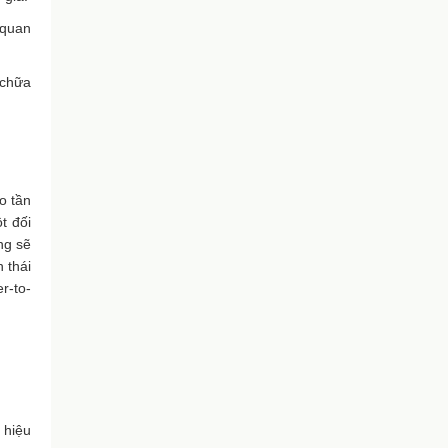
 quan
 chữa
o tần
t đối
ng sẽ
 thái
r-to-
n hiệu