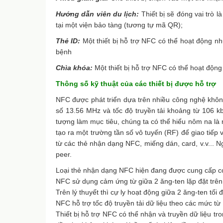
Hướng dẫn viên du lịch:
Thiết bị sẽ đóng vai trò l
tại một viện bảo tàng (tương tự mã QR);
Thẻ ID:
Một thiết bị hỗ trợ NFC có thể hoạt động n
bệnh
Chìa khóa:
Một thiết bị hỗ trợ NFC có thể hoạt độn
Thông số kỹ thuật của các thiết bị được hỗ trợ
NFC được phát triển dựa trên nhiều công nghệ khôn
số 13.56 MHz và tốc độ truyền tải khoảng từ 106 kb
tượng làm mục tiêu, chúng ta có thể hiểu nôm na là
tạo ra một trường tần số vô tuyến (RF) để giao tiếp 
từ các thẻ nhận dạng NFC, miếng dán, card, v.v... Ng
peer.
Loại thẻ nhận dạng NFC hiện đang được cung cấp có
NFC sử dụng cảm ứng từ giữa 2 ăng-ten lặp đặt trên
Trên lý thuyết thì cự ly hoạt động giữa 2 ăng-ten tối
NFC hỗ trợ tốc độ truyền tải dữ liệu theo các mức từ
Thiết bị hỗ trợ NFC có thể nhận và truyền dữ liệu tron