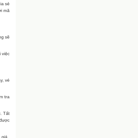
ia sẻ
với mã
ng sẽ
 việc
y, vé
m tra
. Tất
 được
 giá.