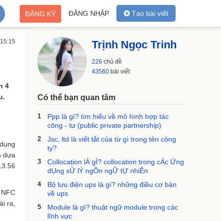
ĐĂNG NHẬP
Tạo bài viết
ĐĂNG KÝ
 15:15
Trịnh Ngọc Trinh
226
chủ đề
43560
bài viết
h 4
u.
Có thể bạn quan tâm
1
Ppp là gì? tìm hiểu về mô hình hợp tác
công - tư (public private partnership)
2
Jsc, ltd là viết tắt của từ gì trong tên công
 dụng
ty?
n dựa
3
Collocation lÀ gÌ? collocation trong cÁc Ứng
13.56
dỤng xỬ lÝ ngÔn ngỮ tỰ nhiÊn
4
Bộ lưu điện ups là gì? những điều cơ bản
ị NFC
về ups
i ra,
5
Module là gì? thuật ngữ module trong các
lĩnh vực