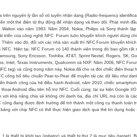
trên nguyên lý tần số vô tuyến nhận dạng (Radio-frequency identificat
ến một thẻ điện tử thụ động để nhận dạng và theo dõi. Phát minh đầu
s Walton vào năm 1983. Năm 2004, Nokia, Philips và Sony thành lậ
át triển của công nghệ NFC. Forum luôn khuyến khích người dùng chi
FC. Thêm vào đó, đối với các nhà sản xuất thì NFC Forum khuyến khích
uẩn NFC. Hiện tại, NFC Forum có 140 thành viên trong đó bao gồm rất 
amsung, Sony Ericsson, Toshiba, AT&T, Sprint Nextel, Rogers, SK, Go
ress, Intel, Texas Instruments, Qualcomm và NXP. Năm 2006, NFC Foru
FC tag) và cũng trong năm này, Nokia đã cho ra đời chiếc điện thoại h
 công bố tiêu chuẩn Pear-to-Pear để truyền tải các dữ liệu như dan
t triển thành công của hệ điều hành Android, năm 2010, chiếc smartphon
 thoại Android đầu tiên hỗ trợ NFC. Cuối cùng, tại sự kiện Google I/
 với khả năng chia sẻ không chỉ danh bạ, địa chỉ URL mà còn là cá
cũng đang được định hướng để trở thành một công cụ thanh toán tr
bảng với chip NFC có thể thực hiện giao dịch qua thẻ tín dụng hoặc
là thiết bị khởi tạo (initiator) và thiết bị thứ 2 là mục tiêu (target). 