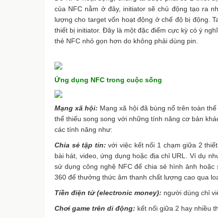
của NFC nằm ở đây, initiator sẽ chủ động tạo ra n
lượng cho target vốn hoạt động ở chế độ bị động. 
thiết bị initiator. Đây là một đặc điểm cực kỳ có ý n
thẻ NFC nhỏ gọn hơn do không phải dùng pin.
Ứng dụng NFC trong cuộc sống
Mạng xã hội:
Mạng xã hội đã bùng nổ trên toàn thế g
thể thiếu song song với những tính năng cơ bản khá
các tính năng như:
Chia sẻ tập tin:
với việc kết nối 1 chạm giữa 2 thiế
bài hát, video, ứng dụng hoặc địa chỉ URL. Ví dụ n
sử dụng công nghệ NFC để chia sẻ hình ảnh hoặc sử
360 để thưởng thức âm thanh chất lượng cao qua lo
Tiền điện tử (electronic money):
người dùng chỉ việ
Chơi game trên di động:
kết nối giữa 2 hay nhiều 