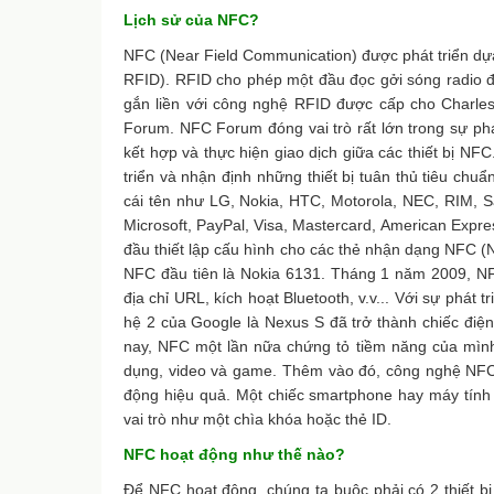
Lịch sử của NFC?
NFC (Near Field Communication) được phát triển dựa 
RFID). RFID cho phép một đầu đọc gởi sóng radio đ
gắn liền với công nghệ RFID được cấp cho Charle
Forum. NFC Forum đóng vai trò rất lớn trong sự ph
kết hợp và thực hiện giao dịch giữa các thiết bị N
triển và nhận định những thiết bị tuân thủ tiêu ch
cái tên như LG, Nokia, HTC, Motorola, NEC, RIM, S
Microsoft, PayPal, Visa, Mastercard, American Exp
đầu thiết lập cấu hình cho các thẻ nhận dạng NFC (N
NFC đầu tiên là Nokia 6131. Tháng 1 năm 2009, NFC
địa chỉ URL, kích hoạt Bluetooth, v.v... Với sự phá
hệ 2 của Google là Nexus S đã trở thành chiếc điện
nay, NFC một lần nữa chứng tỏ tiềm năng của mình
dụng, video và game. Thêm vào đó, công nghệ NFC 
động hiệu quả. Một chiếc smartphone hay máy tính 
vai trò như một chìa khóa hoặc thẻ ID.
NFC hoạt động như thế nào?
Để NFC hoạt động, chúng ta buộc phải có 2 thiết bị, 1 