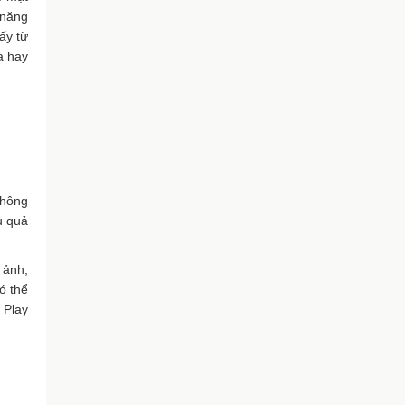
 năng
ấy từ
a hay
không
u quả
 ảnh,
ó thể
 Play
.