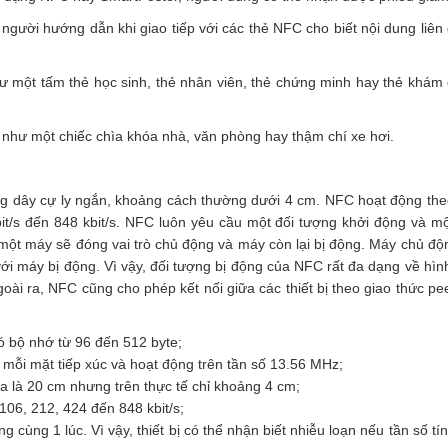
à người hướng dẫn khi giao tiếp với các thẻ NFC cho biết nội dung liên
hư một tấm thẻ học sinh, thẻ nhân viên, thẻ chứng minh hay thẻ khám
g như một chiếc chìa khóa nhà, văn phòng hay thậm chí xe hơi.
g dây cự ly ngắn, khoảng cách thường dưới 4 cm. NFC hoạt động the
it/s đến 848 kbit/s. NFC luôn yêu cầu một đối tượng khởi động và mộ
 một máy sẽ đóng vai trò chủ động và máy còn lại bị động. Máy chủ độ
với máy bị động. Vì vậy, đối tượng bị động của NFC rất đa dạng về hình
oài ra, NFC cũng cho phép kết nối giữa các thiết bị theo giao thức pee
 bộ nhớ từ 96 đến 512 byte;
 mỗi mặt tiếp xúc và hoạt động trên tần số 13.56 MHz;
 đa là 20 cm nhưng trên thực tế chỉ khoảng 4 cm;
 106, 212, 424 đến 848 kbit/s;
g cùng 1 lúc. Vì vậy, thiết bị có thể nhận biết nhiễu loạn nếu tần số tí