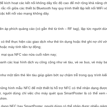
ể kích hoạt các kết nối không dây tốc độ cao để mở rộng khả năng ch
ắc rối giữa các thiết bị Bluetooth hay quy trình thiết lập kết nối WiFi 
 hoặc kết nối vào mạng không dây.
n áp phích quảng cáo (có gắn thẻ từ tính – RF tag), lập tức người dù
 có thể thực hiện các giao dịch như thẻ tín dụng hoặc thẻ ghi nợ chỉ với
 hoặc máy tính tiền tự động;
ng mại qua NFC vào nửa cuối năm nay;
anh các loại hình dịch vụ công cộng như vé tàu, vé xe bus, vé máy ba
 như một tấm thẻ lên tàu giúp giảm bớt sự chậm trễ trong quy trình kiể
ng hình mẫu NFC để một thiết bị hỗ trợ NFC có thể nhận dạng được
r, người dùng chỉ việc cho máy quét qua SmartPoster là có thể xem
 phim.
n dạng NFC hay SmartPoster, người dùng có thể nhận được phiếu giảm