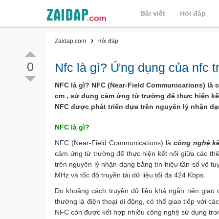
Bài viết
Hỏi đáp
Zaidap.com
Hỏi đáp
0
Nfc là gì? Ứng dụng của nfc 
NFC là gì? NFC (Near-Field Communications) là 
cm , sử dụng cảm ứng từ trường để thực hiện kết 
NFC được phát triển dựa trên nguyên lý nhận dạn
NFC là gì?
NFC (Near-Field Communications) là
công nghệ kế
cảm ứng từ trường để thực hiện kết nối giữa các thi
trên nguyên lý nhận dạng bằng tín hiệu tần số vô tu
MHz và tốc độ truyền tải dữ liệu tối đa 424 Kbps.
Do khoảng cách truyền dữ liệu khá ngắn nên giao 
thường là điện thoại di động, có thể giao tiếp với c
NFC còn được kết hợp nhiều công nghệ sử dụng tro