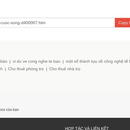
Copy l
 bào
vi du ve cong nghe te bao
một số thành tựu về công nghệ tế
|
|
nh
Cho thuê phòng trọ
Cho thuê nhà trọ
|
|
nbox của bạn
HỢP TÁC VÀ LIÊN KẾT