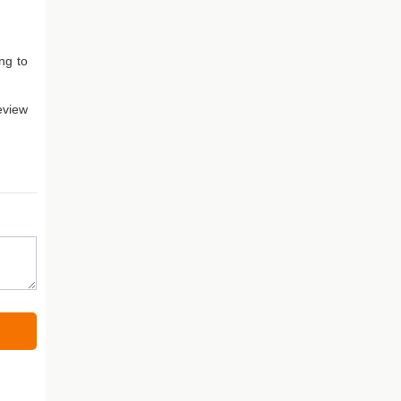
ng to
eview