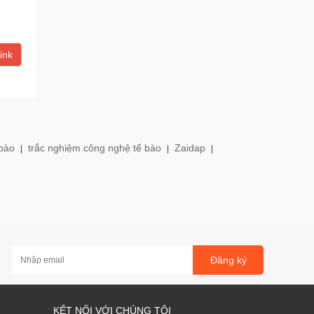
ink
 bào
trắc nghiệm công nghệ tế bào
Zaidap
|
|
|
Đăng ký
KẾT NỐI VỚI CHÚNG TÔI