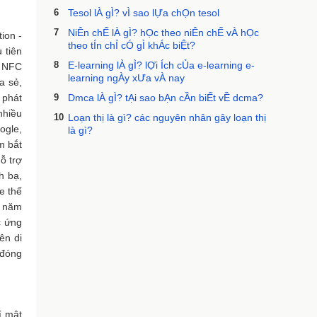
6
Tesol lÀ gÌ? vÌ sao lỰa chỌn tesol
7
NiÊn chẾ lÀ gÌ? hỌc theo niÊn chẾ vÀ hỌc
ion -
theo tÍn chỈ cÓ gÌ khÁc biỆt?
 tiên
8
E-learning lÀ gÌ? lỢi Ích cỦa e-learning e-
p NFC
learning ngÀy xƯa vÀ nay
a sẻ,
 phát
9
Dmca lÀ gÌ? tẠi sao bẠn cẦn biẾt vỀ dcma?
nhiều
10
Loạn thị là gì? các nguyên nhân gây loạn thị
ogle,
là gì?
m bắt
ỗ trợ
h bạ,
e thế
O năm
c ứng
ên di
 đóng
Bí mật