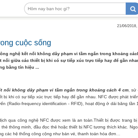
21/06/2018,
trong cuộc sống
công nghệ kết nối không dây phạm vi tầm ngắn trong khoảng các
nối giữa các thiết bị khi có sự tiếp xúc trực tiếp hay để gần nha
g bằng tín hiệu ...
t nối không dây phạm vi tầm ngắn trong khoảng cách 4 cm
, sử
ết bị khi có sự tiếp xúc trực tiếp hay để gần nhau. NFC được phát triể
yến (Radio-frequency identification - RFID), hoạt động ở dải băng tần 
dịch qua công nghệ NFC được xem là an toàn.Thiết bị được trang b
ác thẻ thông minh, đầu đọc thẻ hoặc thiết bị NFC tương thích khác. Ngoà
ng các hệ thống công cộng như bán vé, thanh toán hóa đơn…