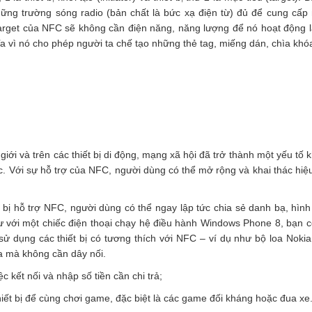
hững trường sóng radio (bản chất là bức xạ điện từ) đủ để cung cấp
Target của NFC sẽ không cần điện năng, năng lượng để nó hoạt động l
ghĩa vì nó cho phép người ta chế tạo những thẻ tag, miếng dán, chìa khó
iới và trên các thiết bị di động, mạng xã hội đã trở thành một yếu tố 
c. Với sự hỗ trợ của NFC, người dùng có thể mở rộng và khai thác hiệ
t bị hỗ trợ NFC, người dùng có thể ngay lập tức chia sẻ danh bạ, hình
hư với một chiếc điện thoại chạy hệ điều hành Windows Phone 8, bạn c
 dụng các thiết bị có tương thích với NFC – ví dụ như bộ loa Nokia
a mà không cần dây nối.
c kết nối và nhập số tiền cần chi trả;
thiết bị để cùng chơi game, đặc biệt là các game đối kháng hoặc đua xe