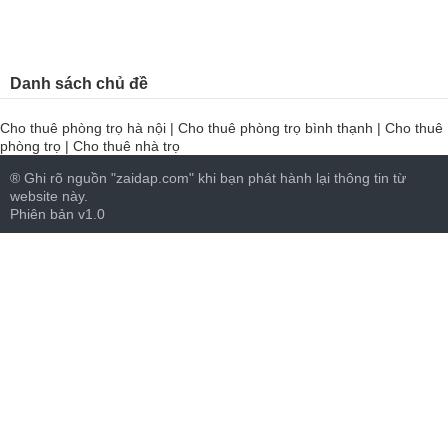
Danh sách chủ đề
Cho thuê phòng trọ hà nội
|
Cho thuê phòng trọ bình thạnh
|
Cho thuê
phòng trọ
|
Cho thuê nhà trọ
® Ghi rõ nguồn "zaidap.com" khi bạn phát hành lại thông tin từ
website này.
Phiên bản v1.0