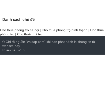
Danh sách chủ đề
Cho thuê phòng trọ hà nội
|
Cho thuê phòng trọ bình thạnh
|
Cho thuê
phòng trọ
|
Cho thuê nhà trọ
® Ghi rõ nguồn "zaidap.com" khi bạn phát hành lại thông tin từ
website này.
Phiên bản v1.0