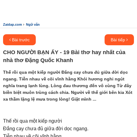
›
Zaidap.com
Ngữ văn
Bài trước
Bài tiếp
CHO NGƯỜI BẠN ẤY - 19 Bài thơ hay nhất của
nhà thơ Đặng Quốc Khanh
Thế rồi qua một kiếp người Đắng cay chưa đủ giữa đời dọc
ngang. Tiễn nhau về cõi vĩnh hằng Khói hương nghi ngút
nghĩa trang lạnh lùng. Lòng đau thương đến vô cùng Từ đây
biền biệt muôn trùng cách chia. Người về thế giới bên kia Xót
xa thầm lặng lệ mưa trong lòng! Giật mình ...
Thế rồi qua một kiếp người
Đắng cay chưa đủ giữa đời dọc ngang.
Tiễn nhau về cõi vĩnh hằng