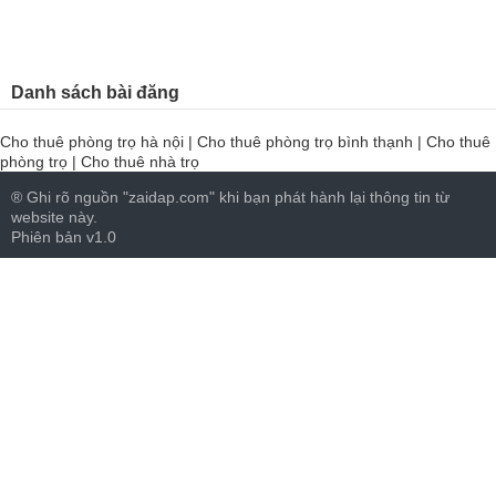
Danh sách bài đăng
Cho thuê phòng trọ hà nội
|
Cho thuê phòng trọ bình thạnh
|
Cho thuê
phòng trọ
|
Cho thuê nhà trọ
® Ghi rõ nguồn "zaidap.com" khi bạn phát hành lại thông tin từ
website này.
Phiên bản v1.0