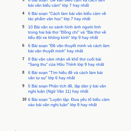
6 Bài soạn "Đề văn biểu cảm và cách làm
bài văn biểu cảm" lớp 7 hay nhất
4
6 Bài soạn "Cách làm bài văn biểu cảm về
tác phẩm văn học" lớp 7 hay nhất
5
10 Bài văn so sánh hình ảnh người lính
trong hai bài thơ "Đồng chí" và "Bài thơ về
tiểu đội xe không kính" lớp 9 hay nhất
6
6 Bài soạn "Đề văn thuyết minh và cách làm
bài văn thuyết minh" hay nhất
7
8 Bài văn cảm nhận về khổ thơ cuối bài
"Sang thu" của Hữu Thỉnh lớp 9 hay nhất
8
6 Bài soạn "Tìm hiểu đề và cách làm bài
văn tự sự" lớp 6 hay nhất
9
5 Bài soạn Phân tích đề, lập dàn ý bài văn
nghị luận (Ngữ Văn 11) hay nhất
10
6 Bài soạn "Luyện tập: Đưa yếu tố biểu cảm
vào bài văn nghị luận" lớp 8 hay nhất