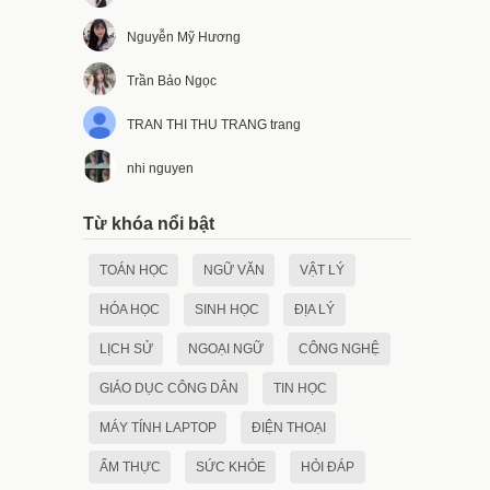
Nguyễn Mỹ Hương
Trần Bảo Ngọc
TRAN THI THU TRANG trang
nhi nguyen
Từ khóa nổi bật
TOÁN HỌC
NGỮ VĂN
VẬT LÝ
HÓA HỌC
SINH HỌC
ĐỊA LÝ
LỊCH SỬ
NGOẠI NGỮ
CÔNG NGHỆ
GIÁO DỤC CÔNG DÂN
TIN HỌC
MÁY TÍNH LAPTOP
ĐIỆN THOẠI
ẨM THỰC
SỨC KHỎE
HỎI ĐÁP