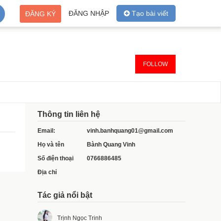
ĐĂNG NHẬP
Tạo bài viết
ĐĂNG KÝ
FOLLOW
Thông tin liên hệ
Email:
vinh.banhquang01@gmail.com
Họ và tên
Bành Quang Vinh
Số điện thoại
0766886485
Địa chỉ
Tác giả nổi bật
Trịnh Ngọc Trinh