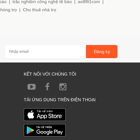
 bào
trắc nghiệm công nghệ tế bào
ao88t1com
|
|
|
hòng trọ
Cho thuê nhà trọ
|
Đăng ký
KẾT NỐI VỚI CHÚNG TÔI
TẢI ỨNG DỤNG TRÊN ĐIỆN THOẠI