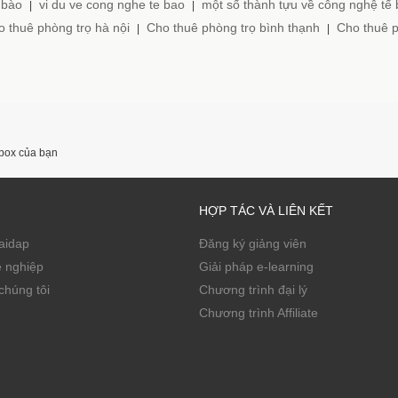
 bào
vi du ve cong nghe te bao
một số thành tựu về công nghệ tế
|
|
 thuê phòng trọ hà nội
Cho thuê phòng trọ bình thạnh
Cho thuê p
|
|
nbox của bạn
HỢP TÁC VÀ LIÊN KẾT
Zaidap
Đăng ký giảng viên
ề nghiệp
Giải pháp e-learning
chúng tôi
Chương trình đại lý
Chương trình Affiliate