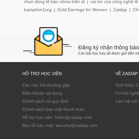
chọn dòng tế bào xôma biến dị
vai trò của công nghệ tế
|
tramphim1org
Gold Earrings for Women
Zaidap
Cho
|
|
|
Đăng ký nhận thông báo
Các bài học hay sẽ được gửi đến i
HỖ TRỢ HỌC VIÊN
VỀ ZAIDAP
Các câu hỏi thường gặp
Giới thiệu 
Điều khoản sử dụng
Cơ hội ngh
Chính sách và quy định
Liên hệ với 
Chính sách bảo mật thanh toán
Hỗ trợ học viên: hotro@zaidap.com
Báo lỗi bảo mật: security@zaidap.com