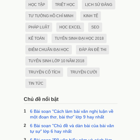
HỌC TẬP
TRIẾT HỌC
LỊCH SỬ ĐẢNG
TƯ TƯỞNG HỒ CHÍ MINH
KINH TẾ
PHÁP LUẬT
HỌC EXCEL
SEO
KẾ TOÁN
TUYỂN SINH ĐẠI HỌC 2018
ĐIỂM CHUẨN ĐẠI HỌC
ĐÁP ÁN ĐỀ THI
TUYỂN SINH LỚP 10 NĂM 2018
TRUYỆN CỔ TÍCH
TRUYỆN CƯỜI
TIN TỨC
Chủ đề nổi bật
1
6 Bài soạn "Cách làm bài văn nghị luận về
một đoạn thơ, bài thơ" lớp 9 hay nhất
2
6 Bài soạn "Chủ đề và dàn bài của bài văn
tự sự" lớp 6 hay nhất
3