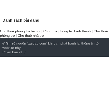
Danh sách bài đăng
Cho thuê phòng trọ hà nội
|
Cho thuê phòng trọ bình thạnh
|
Cho thuê
phòng trọ
|
Cho thuê nhà trọ
® Ghi rõ nguồn "zaidap.com" khi bạn phát hành lại thông tin từ
website này.
Phiên bản v1.0