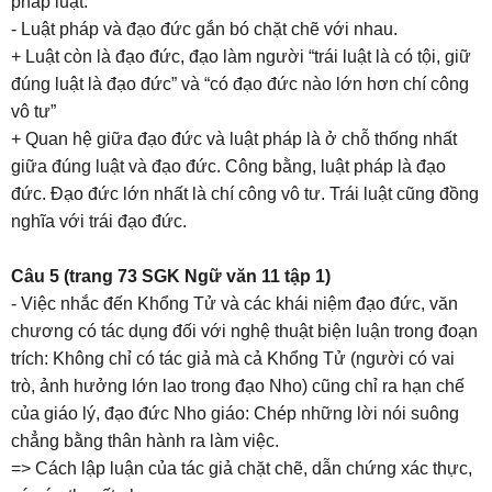
pháp luật:
- Luật pháp và đạo đức gắn bó chặt chẽ với nhau.
+ Luật còn là đạo đức, đạo làm người “trái luật là có tội, giữ
đúng luật là đạo đức” và “có đạo đức nào lớn hơn chí công
vô tư”
+ Quan hệ giữa đạo đức và luật pháp là ở chỗ thống nhất
giữa đúng luật và đạo đức. Công bằng, luật pháp là đạo
đức. Đạo đức lớn nhất là chí công vô tư. Trái luật cũng đồng
nghĩa với trái đạo đức.
Câu 5 (trang 73 SGK Ngữ văn 11 tập 1)
- Việc nhắc đến Khổng Tử và các khái niệm đạo đức, văn
chương có tác dụng đối với nghệ thuật biện luận trong đoạn
trích: Không chỉ có tác giả mà cả Khổng Tử (người có vai
trò, ảnh hưởng lớn lao trong đạo Nho) cũng chỉ ra hạn chế
của giáo lý, đạo đức Nho giáo: Chép những lời nói suông
chẳng bằng thân hành ra làm việc.
=> Cách lập luận của tác giả chặt chẽ, dẫn chứng xác thực,