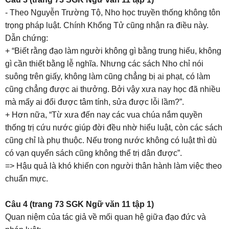
- Theo Nguyễn Trường Tộ, Nho học truyền thống không tôn
trọng pháp luật. Chính Khổng Tử cũng nhận ra điều này.
Dẫn chứng:
+ “Biết rằng đạo làm người không gì bằng trung hiếu, không
gì cần thiết bằng lễ nghĩa. Nhưng các sách Nho chỉ nói
suông trên giấy, không làm cũng chẳng bị ai phạt, có làm
cũng chẳng được ai thưởng. Bởi vậy xưa nay học đã nhiều
mà mấy ai đổi được tâm tính, sửa được lỗi lầm?”.
+ Hơn nữa, “Từ xưa đến nay các vua chúa nắm quyền
thống trị cứu nước giúp đời đều nhờ hiểu luật, còn các sách
cũng chỉ là phụ thuộc. Nếu trong nước không có luật thì dù
có vạn quyển sách cũng không thể trị dân được”.
=> Hậu quả là khó khiến con người thân hành làm việc theo
chuẩn mực.
Câu 4 (trang 73 SGK Ngữ văn 11 tập 1)
Quan niệm của tác giả về mối quan hệ giữa đạo đức và