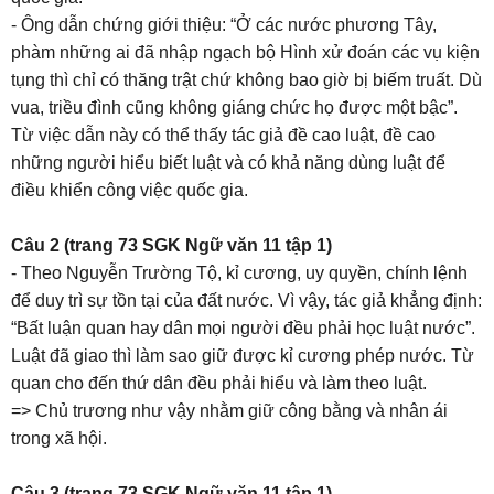
- Ông dẫn chứng giới thiệu: “Ở các nước phương Tây,
phàm những ai đã nhập ngạch bộ Hình xử đoán các vụ kiện
tụng thì chỉ có thăng trật chứ không bao giờ bị biếm truất. Dù
vua, triều đình cũng không giáng chức họ được một bậc”.
Từ việc dẫn này có thể thấy tác giả đề cao luật, đề cao
những người hiểu biết luật và có khả năng dùng luật để
điều khiển công việc quốc gia.
Câu 2 (trang 73 SGK Ngữ văn 11 tập 1)
- Theo Nguyễn Trường Tộ, kỉ cương, uy quyền, chính lệnh
để duy trì sự tồn tại của đất nước. Vì vậy, tác giả khẳng định:
“Bất luận quan hay dân mọi người đều phải học luật nước”.
Luật đã giao thì làm sao giữ được kỉ cương phép nước. Từ
quan cho đến thứ dân đều phải hiểu và làm theo luật.
=> Chủ trương như vậy nhằm giữ công bằng và nhân ái
trong xã hội.
Câu 3 (trang 73 SGK Ngữ văn 11 tập 1)