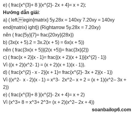
e) ( frac{x^{3}+ 8 }{x^{2}- 2x + 4}= x + 2);
Hướng dẫn giải
:
a) ( left.egin{matrix} 5y.28x = 140xy 7.20xy = 140xy
end{matrix} ight}) (Rightarrow 5y.28x = 7.20xy)
nên ( frac{5y}{7}= frac{20xy}{28x})
b) (3x(x + 5).2 = 3x.2(x + 5) = 6x(x + 5))
nên ( frac{3x(x + 5)}{2(x +5)}= frac{3x}{2})
c) ( frac{x + 2}{x - 1}= frac{(x + 2)(x + 1)}{x^{2} - 1})
Vì ((x + 2)(x^2- 1) = (x + 2)(x + 1)(x - 1)).
d) ( frac{x^{2} - x - 2}{x + 1}= frac{x^{2}- 3x + 2}{x - 1})
Vì ((x^2- x - 2)(x - 1) = x^3- 2x^2– x + 2 = (x + 1)(x^2– 3x +
2))
e) ( frac{x^{3}+ 8 }{x^{2}- 2x + 4}= x + 2)
Vì (x^3+ 8 = x^3+ 2^3= (x + 2)(x^2– 2x + 4))
soanbailop6.com