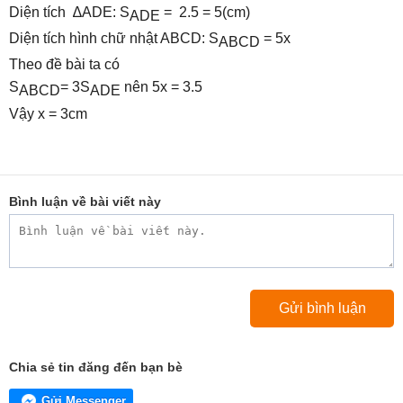
Diện tích ∆ADE: S
=
2.5 = 5(cm)
ADE
Diện tích hình chữ nhật ABCD: S
= 5x
ABCD
Theo đề bài ta có
S
= 3S
nên 5x = 3.5
ABCD
ADE
Vậy x = 3cm
Bình luận về bài viết này
Chia sẻ tin đăng đến bạn bè
Gửi Messenger