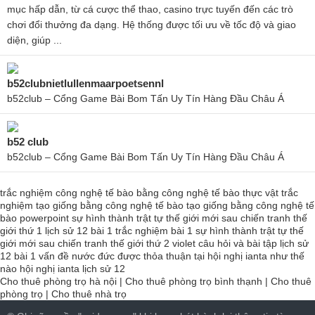
mục hấp dẫn, từ cá cược thể thao, casino trực tuyến đến các trò
chơi đổi thưởng đa dạng. Hệ thống được tối ưu về tốc độ và giao
diện, giúp ...
b52clubnietlullenmaarpoetsennl
b52club – Cổng Game Bài Bom Tấn Uy Tín Hàng Đầu Châu Á
b52 club
b52club – Cổng Game Bài Bom Tấn Uy Tín Hàng Đầu Châu Á
trắc nghiệm công nghệ tế bào
bằng công nghệ tế bào thực vật
trắc
nghiệm tạo giống bằng công nghệ tế bào
tạo giống bằng công nghệ tế
bào powerpoint
sự hình thành trật tự thế giới mới sau chiến tranh thế
giới thứ 1
lịch sử 12 bài 1 trắc nghiệm
bài 1 sự hình thành trật tự thế
giới mới sau chiến tranh thế giới thứ 2 violet
câu hỏi và bài tập lịch sử
12 bài 1
vấn đề nước đức được thỏa thuận tại hội nghị ianta như thế
nào
hội nghị ianta lịch sử 12
Cho thuê phòng trọ hà nội
|
Cho thuê phòng trọ bình thạnh
|
Cho thuê
phòng trọ
|
Cho thuê nhà trọ