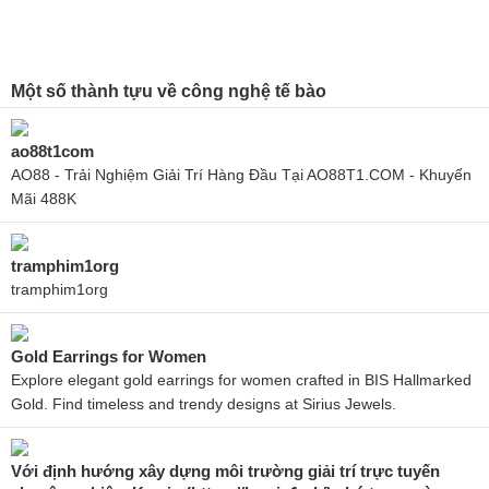
Một số thành tựu về công nghệ tế bào
ao88t1com
AO88 - Trải Nghiệm Giải Trí Hàng Đầu Tại AO88T1.COM - Khuyến
Mãi 488K
tramphim1org
tramphim1org
Gold Earrings for Women
Explore elegant gold earrings for women crafted in BIS Hallmarked
Gold. Find timeless and trendy designs at Sirius Jewels.
Với định hướng xây dựng môi trường giải trí trực tuyến