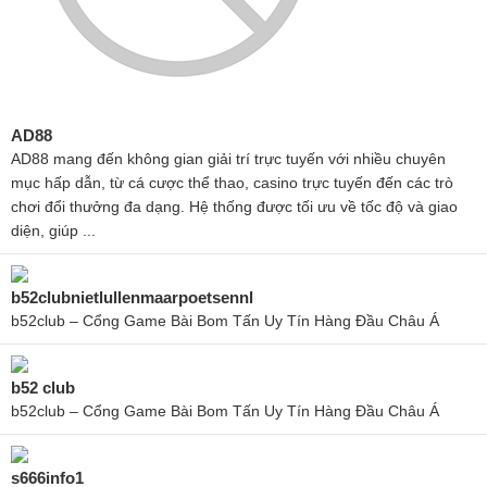
AD88
AD88 mang đến không gian giải trí trực tuyến với nhiều chuyên
mục hấp dẫn, từ cá cược thể thao, casino trực tuyến đến các trò
chơi đổi thưởng đa dạng. Hệ thống được tối ưu về tốc độ và giao
diện, giúp ...
b52clubnietlullenmaarpoetsennl
b52club – Cổng Game Bài Bom Tấn Uy Tín Hàng Đầu Châu Á
b52 club
b52club – Cổng Game Bài Bom Tấn Uy Tín Hàng Đầu Châu Á
s666info1