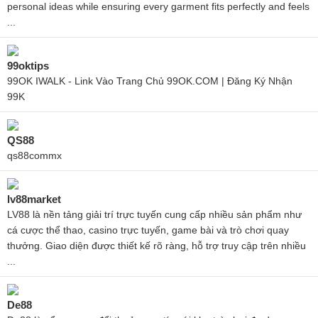
personal ideas while ensuring every garment fits perfectly and feels
...
99oktips
99OK IWALK - Link Vào Trang Chủ 99OK.COM | Đăng Ký Nhận
99K
QS88
qs88commx
lv88market
LV88 là nền tảng giải trí trực tuyến cung cấp nhiều sản phẩm như
cá cược thể thao, casino trực tuyến, game bài và trò chơi quay
thưởng. Giao diện được thiết kế rõ ràng, hỗ trợ truy cập trên nhiều
...
De88