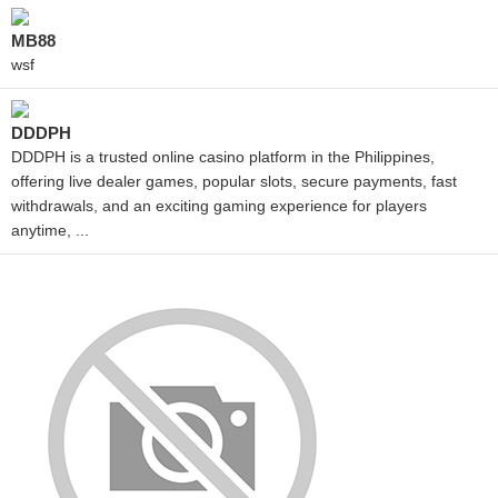
MB88
wsf
DDDPH
DDDPH is a trusted online casino platform in the Philippines,
offering live dealer games, popular slots, secure payments, fast
withdrawals, and an exciting gaming experience for players
anytime, ...