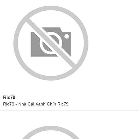
Ric79
Ric79 - Nhà Cái Xanh Chín Ric79