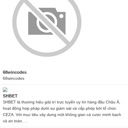
68wincodes
68wincodes
SHBET
SHBET là thương hiệu giải trí trực tuyến uy tín hàng đầu Châu Á,
hoạt động hợp pháp dưới sự giám sát và cấp phép bởi tổ chức
CEZA. Với mục tiêu xây dựng một không gian cá cược minh bạch
và an toàn, ...