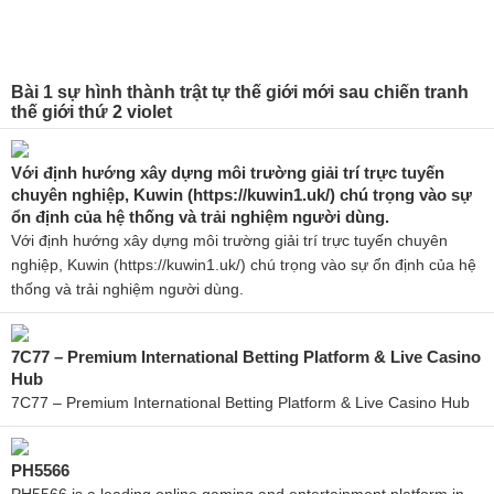
Bài 1 sự hình thành trật tự thế giới mới sau chiến tranh
thế giới thứ 2 violet
Với định hướng xây dựng môi trường giải trí trực tuyến
chuyên nghiệp, Kuwin (https://kuwin1.uk/) chú trọng vào sự
ổn định của hệ thống và trải nghiệm người dùng.
Với định hướng xây dựng môi trường giải trí trực tuyến chuyên
nghiệp, Kuwin (https://kuwin1.uk/) chú trọng vào sự ổn định của hệ
thống và trải nghiệm người dùng.
7C77 – Premium International Betting Platform & Live Casino
Hub
7C77 – Premium International Betting Platform & Live Casino Hub
PH5566