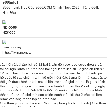
s666info1
S666 - Link Truy Cập S666.COM Chính Thức 2026 - Tặng 666k
Nạp Đầu
NEKO68
NEKO68
llwinmoney
https://llwin.money/
câu hỏi và bài tập lịch sử 12 bài 1
vấn đề nước đức được thỏa thuận
tại hội nghị ianta như thế nào
hội nghị ianta lịch sử 12
giáo án lịch sử
12 bài 1
hội nghị ianta có ảnh hưởng như thế nào đến tình hình quan
hệ quốc tế sau chiến tranh thế giới thứ 2
đặc trưng lớn nhất của trật tự
thế giới được hình thành sau chiến tranh thế giới thứ hai là gì
sự hình
thành trật tự thế giới mới sau chiến tranh thế giới thứ 2 violet
hội nghị
ianta và việc hình thành trật tự thế giới mới sau chiến tranh
sự hình
thành trật tự thế giới mới sau chiến tranh thế giới thứ 2 trắc nghiệm
nước văn lang thành lập như thế nào
Cho thuê phòng trọ hà nội
|
Cho thuê phòng trọ bình thạnh
|
Cho thuê