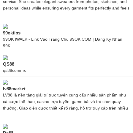
service. She creates elegant sweaters from photos, sketches, and
personal ideas while ensuring every garment fits perfectly and feels
...
99oktips
99OK IWALK - Link Vào Trang Chủ 99OK.COM | Đăng Ký Nhận
99K
QS88
qs88commx
lv88market
LV88 là nền tảng giải trí trực tuyến cung cấp nhiều sản phẩm như
cá cược thể thao, casino trực tuyến, game bài và trò chơi quay
thưởng. Giao diện được thiết kế rõ ràng, hỗ trợ truy cập trên nhiều
...
De88