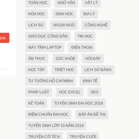
TOÁN HỌC
NGỮ VĂN
VẬT LÝ
HÓA HỌC
SINH HỌC
ĐỊA LÝ
LỊCH SỬ
NGOẠI NGỮ
CÔNG NGHỆ
GIÁO DỤC CÔNG DÂN
TIN HỌC
ink
MÁY TÍNH LAPTOP
ĐIỆN THOẠI
ẨM THỰC
SỨC KHỎE
HỎI ĐÁP
HỌC TẬP
TRIẾT HỌC
LỊCH SỬ ĐẢNG
TƯ TƯỞNG HỒ CHÍ MINH
KINH TẾ
PHÁP LUẬT
HỌC EXCEL
SEO
KẾ TOÁN
TUYỂN SINH ĐẠI HỌC 2018
ĐIỂM CHUẨN ĐẠI HỌC
ĐÁP ÁN ĐỀ THI
TUYỂN SINH LỚP 10 NĂM 2018
TRUYỆN CỔ TÍCH
TRUYỆN CƯỜI