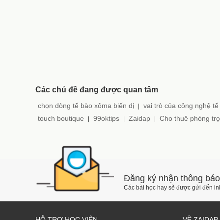
Các chủ đề đang được quan tâm
chọn dòng tế bào xôma biến dị
vai trò của công nghệ tế
|
touch boutique
99oktips
Zaidap
Cho thuê phòng trọ
|
|
|
Đăng ký nhận thông báo
Các bài học hay sẽ được gửi đến i
HỖ TRỢ HỌC VIÊN
VỀ ZAIDAP