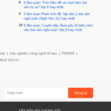
8
6 Bài soạn "Tìm hiểu đề và cách làm bài
văn tự sự" lớp 6 hay nhất
9
5 Bài soạn Phân tích đề, lập dàn ý bài văn
nghị luận (Ngữ Văn 11) hay nhất
10
6 Bài soạn "Luyện tập: Đưa yếu tố biểu cảm
vào bài văn nghị luận" lớp 8 hay nhất
 bào
trắc nghiệm công nghệ tế bào
PH5566
|
|
|
thuê nhà trọ
Đăng ký
KẾT NỐI VỚI CHÚNG TÔI