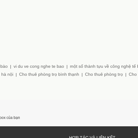
 bào
vi du ve cong nghe te bao
một số thành tựu về công nghệ tế
|
|
 hà nội
Cho thuê phòng trọ bình thạnh
Cho thuê phòng trọ
Cho 
|
|
|
nbox của bạn
HỢP TÁC VÀ LIÊN KẾT