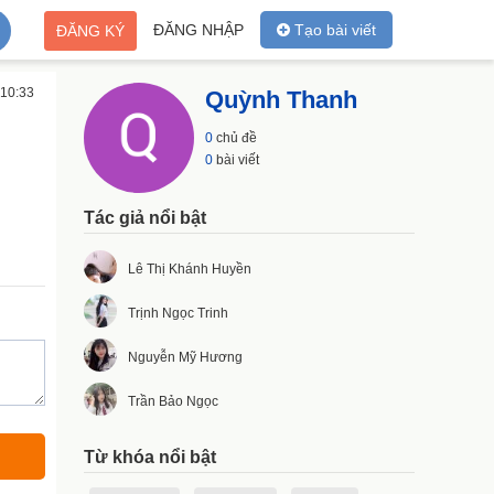
ĐĂNG NHẬP
Tạo bài viết
ĐĂNG KÝ
 10:33
Quỳnh Thanh
0
chủ đề
0
bài viết
Tác giả nổi bật
Lê Thị Khánh Huyền
Trịnh Ngọc Trinh
Nguyễn Mỹ Hương
Trần Bảo Ngọc
Từ khóa nổi bật