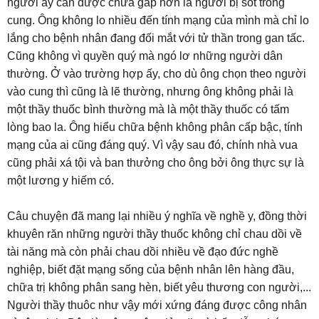
người ấy cần được chữa gấp hơn là người bị sốt trong
cung. Ông không lo nhiều đến tính mạng của mình mà chỉ lo
lắng cho bệnh nhân đang đối mắt với tử thần trong gan tấc.
Cũng không vì quyền quý mà ngó lơ những người dân
thường. Ở vào trường hợp ấy, cho dù ông chọn theo người
vào cung thì cũng là lẽ thường, nhưng ông không phải là
một thầy thuốc bình thường mà là một thầy thuốc có tấm
lòng bao la. Ông hiểu chữa bệnh không phân cấp bậc, tính
mạng của ai cũng đáng quý. Vì vậy sau đó, chính nhà vua
cũng phải xá tội và ban thưởng cho ông bởi ông thực sự là
một lương y hiếm có.
Câu chuyện đã mang lại nhiều ý nghĩa về nghề y, đồng thời
khuyên răn những người thầy thuốc không chỉ chau dồi về
tài năng mà còn phải chau dồi nhiều về đạo đức nghề
nghiệp, biết đặt mạng sống của bệnh nhân lên hàng đầu,
chữa trị không phân sang hèn, biết yêu thương con người,...
Người thầy thuôc như vậy mới xứng đáng được công nhân