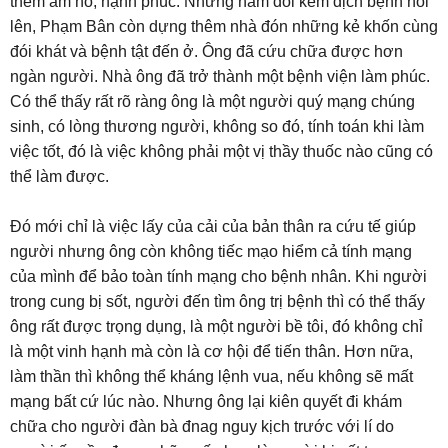
thêm ấm no, hạnh phúc. Những năm đói kém dịch bệnh nổi
lên, Phạm Bân còn dựng thêm nhà đón những kẻ khốn cùng
đói khát và bệnh tật đến ở. Ông đã cứu chữa được hơn
ngàn người. Nhà ông đã trở thành một bệnh viện làm phúc.
Có thể thấy rất rõ ràng ông là một người quý mạng chúng
sinh, có lòng thương người, không so đó, tính toán khi làm
việc tốt, đó là việc không phải một vị thầy thuốc nào cũng có
thể làm được.
Đó mới chỉ là việc lấy của cải của bản thân ra cứu tế giúp
người nhưng ông còn không tiếc mạo hiểm cả tính mạng
của mình để bảo toàn tính mạng cho bệnh nhân. Khi người
trong cung bị sốt, người đến tìm ông trị bệnh thì có thể thấy
ông rất được trọng dụng, là một người bề tôi, đó không chỉ
là một vinh hạnh mà còn là cơ hội để tiến thân. Hơn nữa,
làm thần thì không thể kháng lệnh vua, nếu không sẽ mất
mạng bất cứ lúc nào. Nhưng ông lại kiên quyết đi khám
chữa cho người đàn bà đnag nguy kịch trước với lí do