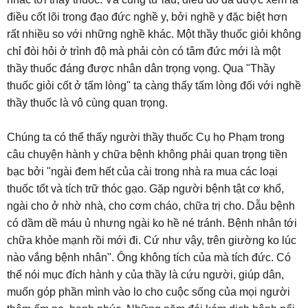
điều cốt lõi trong đạo đức nghề y, bởi nghề y đặc biệt hơn
rất nhiều so với những nghề khác. Một thầy thuốc giỏi không
chỉ đòi hỏi ở trình độ mà phải còn có tâm đức mới là một
thầy thuốc đáng được nhân dân trọng vọng. Qua "Thầy
thuốc giỏi cốt ở tấm lòng" ta càng thấy tấm lòng đối với nghề
thầy thuốc là vô cùng quan trọng.
Chúng ta có thể thấy người thầy thuốc Cụ họ Phạm trong
câu chuyện hành y chữa bệnh không phải quan trọng tiền
bạc bởi "ngài đem hết của cải trong nhà ra mua các loại
thuốc tốt và tích trữ thóc gạo. Gặp người bệnh tật cơ khổ,
ngài cho ở nhờ nhà, cho cơm cháo, chữa trị cho. Dẫu bệnh
có dầm dề máu ủ nhưng ngài ko hề né tránh. Bệnh nhân tới
chữa khỏe mạnh rồi mới đi. Cứ như vậy, trên giường ko lúc
nào vắng bệnh nhân". Ông không tích của mà tích đức. Có
thể nói mục đích hành y của thầy là cứu người, giúp dân,
muốn góp phần mình vào lo cho cuộc sống của mọi người