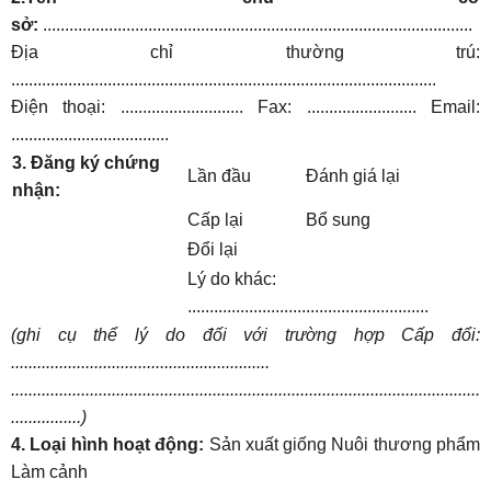
sở:
..................................................................................................
Địa chỉ thường trú:
.................................................................................................
Điện thoại: ............................ Fax: ......................... Email:
....................................
3. Đăng ký chứng
Lần đầu
Đánh giá lại
nhận:
Cấp lại
Bổ sung
Đổi lại
Lý do khác:
.......................................................
(ghi cụ thể lý do đối với trường hợp Cấp đổi:
...........................................................
...........................................................................................................
................)
4. Loại hình hoạt động:
Sản xuất giống Nuôi thương phẩm
Làm cảnh