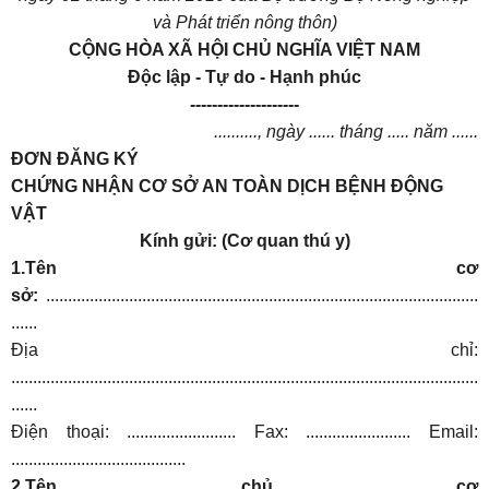
và Phát triển nông thôn)
CỘNG HÒA XÃ HỘI CHỦ NGHĨA VIỆT NAM
Độc lập - Tự do - Hạnh phúc
--------------------
.........., ngày ...... tháng ..... năm ......
ĐƠN ĐĂNG KÝ
CHỨNG NHẬN CƠ SỞ AN TOÀN DỊCH BỆNH ĐỘNG
VẬT
Kính gửi: (Cơ quan thú y)
1.Tên cơ
sở:
...................................................................................................
......
Địa chỉ:
...........................................................................................................
......
Điện thoại: ......................... Fax: ........................ Email:
........................................
2.Tên chủ cơ