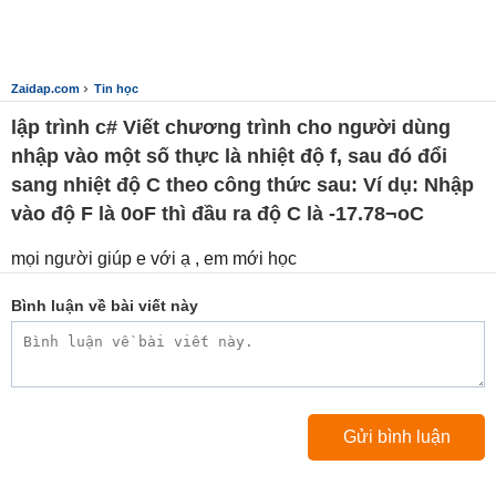
›
Zaidap.com
Tin học
lập trình c# Viết chương trình cho người dùng
nhập vào một số thực là nhiệt độ f, sau đó đổi
sang nhiệt độ C theo công thức sau: Ví dụ: Nhập
vào độ F là 0oF thì đầu ra độ C là -17.78¬oC
mọi người giúp e với ạ , em mới học
Bình luận về bài viết này