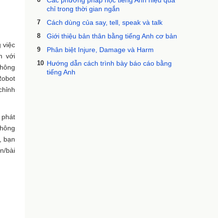
Các phương pháp học tiếng Anh hiệu quả
chỉ trong thời gian ngắn
7
Cách dùng của say, tell, speak và talk
8
Giới thiệu bản thân bằng tiếng Anh cơ bản
 việc
9
Phân biệt Injure, Damage và Harm
n với
10
Hướng dẫn cách trình bày báo cáo bằng
không
tiếng Anh
Robot
chỉnh
 phát
không
, bạn
n/bài