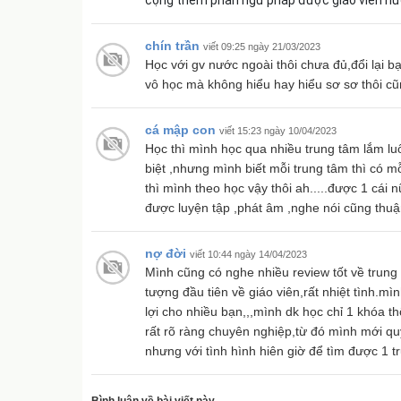
chín trần
viết 09:25 ngày 21/03/2023
Học với gv nước ngoài thôi chưa đủ,đổi lại 
vô học mà không hiểu hay hiểu sơ sơ thôi c
cá mập con
viết 15:23 ngày 10/04/2023
Học thì mình học qua nhiều trung tâm lắm luô
biệt ,nhưng mình biết mỗi trung tâm thì có
thì mình theo học vậy thôi ah.....được 1 cái 
được luyện tập ,phát âm ,nghe nói cũng thuậ
nợ đời
viết 10:44 ngày 14/04/2023
Mình cũng có nghe nhiều review tốt về trung t
tượng đầu tiên về giáo viên,rất nhiệt tình.mì
lợi cho nhiều bạn,,,mình dk học chỉ 1 khóa 
rất rõ ràng chuyên nghiệp,từ đó mình mới quy
nhưng với tình hình hiên giờ để tìm được 1 t
Bình luận về bài viết này