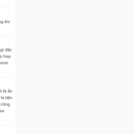
ng khi
 gì đặc
hù hợp
 mình
c
t là ấn
là tiện
y cũng
 xa