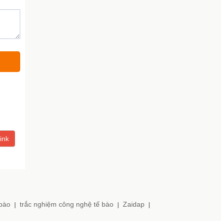
ink
 bào
trắc nghiệm công nghệ tế bào
Zaidap
|
|
|