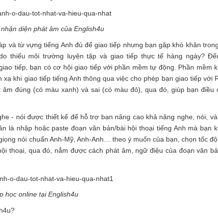
nhận diện phát âm của English4u
áp và từ vựng tiếng Anh đủ để giao tiếp nhưng bạn gặp khó khăn trong
do thiếu môi trường luyện tập và giao tiếp thực tế hàng ngày? Đế
 giao tiếp, bạn có cơ hội giao tiếp với phần mềm tự động. Phần mềm 
xạ khi giao tiếp tiếng Anh thông qua việc cho phép bạn giao tiếp với 
t âm đúng (có màu xanh) và sai (có màu đỏ), qua đó, giúp bạn điều 
 - nói được thiết kế để hỗ trợ bạn nâng cao khả năng nghe, nói, và
iản là nhập hoặc paste đoạn văn bản/bài hội thoại tiếng Anh mà bạn 
giọng nói chuẩn Anh-Mỹ, Anh-Anh… theo ý muốn của bạn, chọn tốc độ
ội thoại, qua đó, nắm được cách phát âm, ngữ điệu của đoạn văn bả
p học online tại English4u
sh4u?