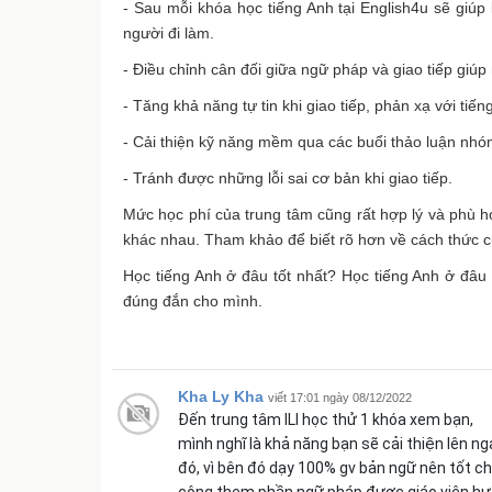
- Sau mỗi khóa học tiếng Anh tại English4u sẽ giúp
người đi làm.
- Điều chỉnh cân đối giữa ngữ pháp và giao tiếp giúp
- Tăng khả năng tự tin khi giao tiếp, phản xạ với tiến
- Cải thiện kỹ năng mềm qua các buổi thảo luận nhóm
- Tránh được những lỗi sai cơ bản khi giao tiếp.
Mức học phí của trung tâm cũng rất hợp lý và phù hợ
khác nhau. Tham khảo để biết rõ hơn về cách thức củ
Học tiếng Anh ở đâu tốt nhất? Học tiếng Anh ở đâu 
đúng đắn cho mình.
Kha Ly Kha
viết 17:01 ngày 08/12/2022
Đến trung tâm ILI học thử 1 khóa xem bạn,
mình nghĩ là khả năng bạn sẽ cải thiện lên nga
đó, vì bên đó dạy 100% gv bản ngữ nên tốt c
cộng them phần ngữ pháp được giáo viên hư