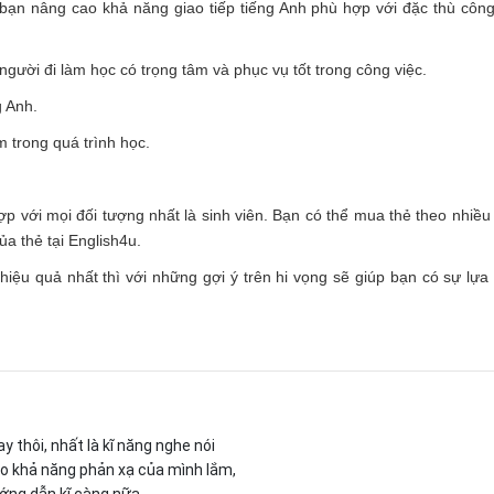
 bạn nâng cao khả năng giao tiếp tiếng Anh phù hợp với đặc thù công
 người đi làm học có trọng tâm và phục vụ tốt trong công việc.
g Anh.
 trong quá trình học.
p với mọi đối tượng nhất là sinh viên. Bạn có thể mua thẻ theo nhiều
a thẻ tại English4u.
hiệu quả nhất thì với những gợi ý trên hi vọng sẽ giúp bạn có sự lựa
y thôi, nhất là kĩ năng nghe nói
ho khả năng phản xạ của mình lắm,
ớng dẫn kĩ càng nữa.