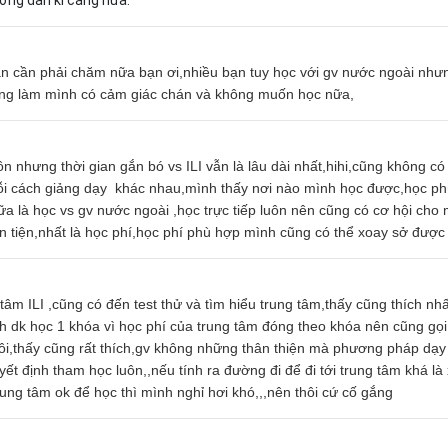
bạn cần phải chăm nữa bạn ơi,nhiều bạn tuy học với gv nước ngoài như
ũng làm mình có cảm giác chán và không muốn học nữa,
n nhưng thời gian gắn bó vs ILI vẫn là lâu dài nhất,hihi,cũng không có
 mỗi cách giảng dạy khác nhau,mình thấy nơi nào mình học được,học p
nữa là học vs gv nước ngoài ,học trực tiếp luôn nên cũng có cơ hội cho
n tiện,nhất là học phí,học phí phù hợp mình cũng có thể xoay sở đượ
âm ILI ,cũng có đến test thử và tìm hiểu trung tâm,thấy cũng thích nhấ
nh dk học 1 khóa vì học phí của trung tâm đóng theo khóa nên cũng gọi 
thôi,thấy cũng rất thích,gv không những thân thiện mà phương pháp dạ
ết định tham học luôn,,nếu tính ra đường đi để đi tới trung tâm khá là
rung tâm ok để học thì mình nghỉ hơi khó,,,nên thôi cứ cố gắng