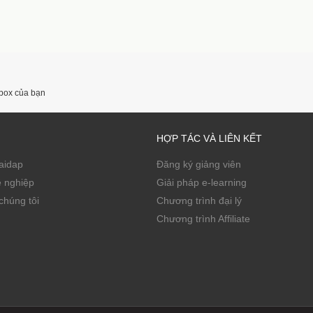
nbox của bạn
HỢP TÁC VÀ LIÊN KẾT
Zaidap
Đăng ký giảng viên
ề nghiệp
Giải pháp e-learning
chúng tôi
Chương trình đại lý
Chương trình Affiliate