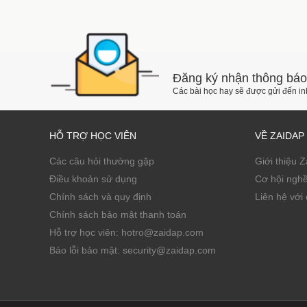
Đăng ký nhận thông báo
Các bài học hay sẽ được gửi đến i
HỖ TRỢ HỌC VIÊN
VỀ ZAIDAP
Các câu hỏi thường gặp
Giới thiệu 
Điều khoản sử dụng
Cơ hội ngh
Chính sách và quy định
Liên hệ với 
Chính sách bảo mật thanh toán
Hỗ trợ học viên: hotro@zaidap.com
Báo lỗi bảo mật: security@zaidap.com