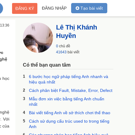
ĐĂNG NHẬP
Tạo bài viết
ĐĂNG KÝ
 13:36
Lê Thị Khánh
Huyền
0
chủ đề
ợc
41643
bài viết
nghệ
Có thể bạn quan tâm
1
6 bước học ngữ pháp tiếng Anh nhanh và
u học
hiệu quả nhất
2
Cách phân biệt Fault, Mistake, Error, Defect
3
Mẫu đơn xin việc bằng tiếng Anh chuẩn
nhất
 nghệ
4
Bài viết tiếng Anh về sở thích chơi thể thao
. Với
5
Cách sử dụng cấu trúc used to trong tiếng
c của
Anh
6