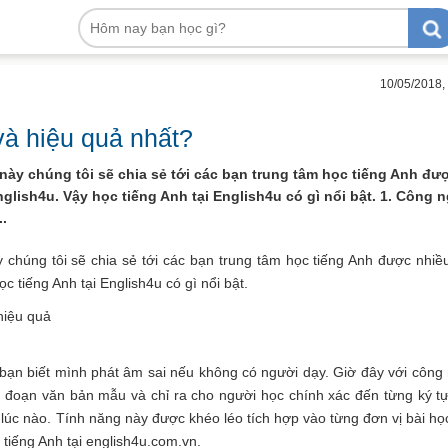
10/05/2018,
và hiệu quả nhất?
 này chúng tôi sẽ chia sẻ tới các bạn trung tâm học tiếng Anh đư
glish4u. Vậy học tiếng Anh tại English4u có gì nổi bật. 1. Công 
..
y chúng tôi sẽ chia sẻ tới các bạn trung tâm học tiếng Anh được nhiề
c tiếng Anh tại English4u có gì nổi bật.
hiệu quả
ạn biết mình phát âm sai nếu không có người dạy. Giờ đây với công
 đoạn văn bản mẫu và chỉ ra cho người học chính xác đến từng ký tự
úc nào. Tính năng này được khéo léo tích hợp vào từng đơn vị bài họ
tiếng Anh tại english4u.com.vn.