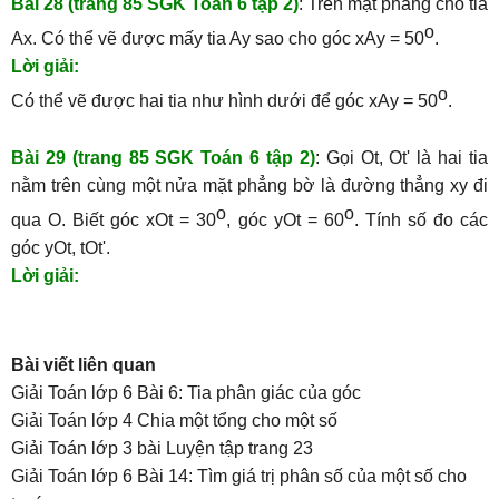
Bài 28 (trang 85 SGK Toán 6 tập 2)
: Trên mặt phẳng cho tia
o
Ax. Có thể vẽ được mấy tia Ay sao cho góc xAy = 50
.
Lời giải:
o
Có thể vẽ được hai tia như hình dưới để góc xAy = 50
.
Bài 29 (trang 85 SGK Toán 6 tập 2)
: Gọi Ot, Ot' là hai tia
nằm trên cùng một nửa mặt phẳng bờ là đường thẳng xy đi
o
o
qua O. Biết góc xOt = 30
, góc yOt = 60
. Tính số đo các
góc yOt, tOt'.
Lời giải:
Bài viết liên quan
Giải Toán lớp 6 Bài 6: Tia phân giác của góc
Giải Toán lớp 4 Chia một tổng cho một số
Giải Toán lớp 3 bài Luyện tập trang 23
Giải Toán lớp 6 Bài 14: Tìm giá trị phân số của một số cho