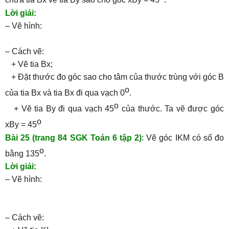
chứa tia Bx vẽ tia By sao cho góc xBy = 45
.
Lời giải:
– Vẽ hình:
– Cách vẽ:
+ Vẽ tia Bx;
+ Đặt thước đo góc sao cho tâm của thước trùng với góc B
o
của tia Bx và tia Bx đi qua vạch 0
.
o
+ Vẽ tia By đi qua vạch 45
của thước. Ta vẽ được góc
o
xBy = 45
Bài 25 (trang 84 SGK Toán 6 tập 2)
: Vẽ góc IKM có số đo
o
bằng 135
.
Lời giải:
– Vẽ hình:
– Cách vẽ: