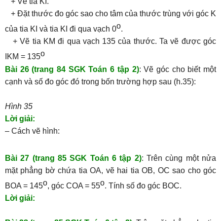
+ Vẽ tia KI.
+ Đặt thước đo góc sao cho tâm của thước trùng với góc K
o
của tia KI và tia KI đi qua vạch 0
.
+ Vẽ tia KM đi qua vạch 135 của thước. Ta vẽ được góc
o
IKM = 135
Bài 26 (trang 84 SGK Toán 6 tập 2)
: Vẽ góc cho biết một
cạnh và số đo góc đó trong bốn trường hợp sau (h.35):
Hình 35
Lời giải:
– Cách vẽ hình:
Bài 27 (trang 85 SGK Toán 6 tập 2)
: Trên cùng một nửa
mặt phẳng bờ chứa tia OA, vẽ hai tia OB, OC sao cho góc
o
o
BOA = 145
, góc COA = 55
. Tính số đo góc BOC.
Lời giải: